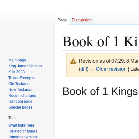
Page
Discussion
Book of 1 Ki
Main page
Revision as of 07:29, 8 Ma
King James Version
(
diff
)
← Older revision
| Late
KJV 2023
Textus Receptus
Old Testament
Jump
Jump
Book of 1 Kings
New Testament
to
to
Recent changes
navigation
search
Random page
Special pages
Tools
What links here
Related changes
Printable version