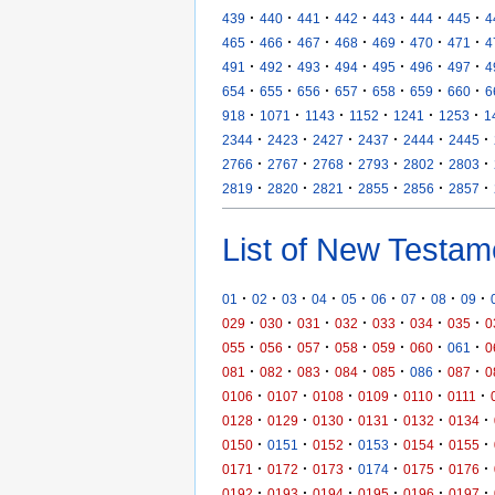
·
·
·
·
·
·
·
439
440
441
442
443
444
445
4
·
·
·
·
·
·
·
465
466
467
468
469
470
471
4
·
·
·
·
·
·
·
491
492
493
494
495
496
497
4
·
·
·
·
·
·
·
654
655
656
657
658
659
660
6
·
·
·
·
·
·
918
1071
1143
1152
1241
1253
1
·
·
·
·
·
·
2344
2423
2427
2437
2444
2445
·
·
·
·
·
·
2766
2767
2768
2793
2802
2803
·
·
·
·
·
·
2819
2820
2821
2855
2856
2857
List of New Testam
·
·
·
·
·
·
·
·
·
01
02
03
04
05
06
07
08
09
·
·
·
·
·
·
·
029
030
031
032
033
034
035
0
·
·
·
·
·
·
·
055
056
057
058
059
060
061
0
·
·
·
·
·
·
·
081
082
083
084
085
086
087
0
·
·
·
·
·
·
0106
0107
0108
0109
0110
0111
·
·
·
·
·
·
0128
0129
0130
0131
0132
0134
·
·
·
·
·
·
0150
0151
0152
0153
0154
0155
·
·
·
·
·
·
0171
0172
0173
0174
0175
0176
·
·
·
·
·
·
0192
0193
0194
0195
0196
0197