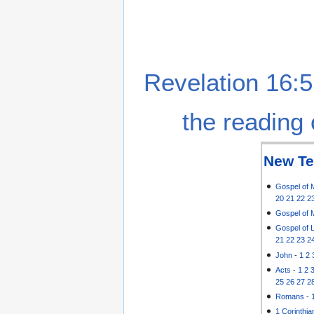
Revelation 16:5
the reading 
New Te
Gospel of 
20
21
22
2
Gospel of 
Gospel of 
21
22
23
2
John
-
1
2
Acts
-
1
2
25
26
27
2
Romans
-
1 Corinthia