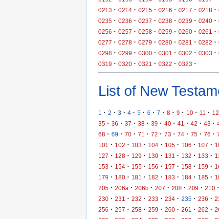
·
·
·
·
·
·
0213
0214
0215
0216
0217
0218
·
·
·
·
·
·
0235
0236
0237
0238
0239
0240
·
·
·
·
·
·
0256
0257
0258
0259
0260
0261
·
·
·
·
·
·
0277
0278
0279
0280
0281
0282
·
·
·
·
·
·
0298
0299
0300
0301
0302
0303
·
·
·
·
·
0319
0320
0321
0322
0323
List of New Testame
·
·
·
·
·
·
·
·
·
·
·
1
2
3
4
5
6
7
8
9
10
11
12
·
·
·
·
·
·
·
·
·
35
36
37
38
39
40
41
42
43
·
·
·
·
·
·
·
·
·
68
69
70
71
72
73
74
75
76
·
·
·
·
·
·
·
101
102
103
104
105
106
107
1
·
·
·
·
·
·
·
127
128
129
130
131
132
133
1
·
·
·
·
·
·
·
153
154
155
156
157
158
159
1
·
·
·
·
·
·
·
179
180
181
182
183
184
185
1
·
·
·
·
·
·
205
206a
206b
207
208
209
210
·
·
·
·
·
·
·
230
231
232
233
234
235
236
2
·
·
·
·
·
·
·
256
257
258
259
260
261
262
2