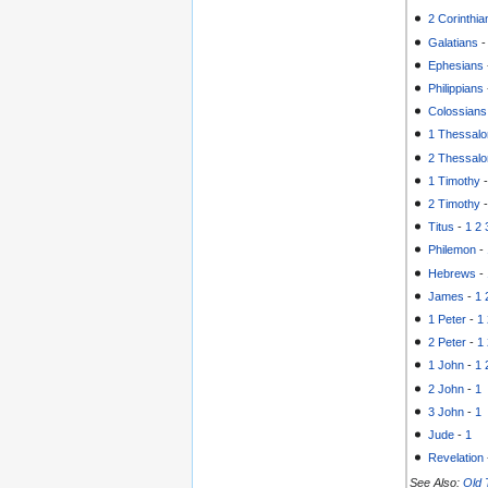
2 Corinthia
Galatians
Ephesians
Philippians
Colossians
1 Thessalo
2 Thessalo
1 Timothy
2 Timothy
Titus
-
1
2
Philemon
-
Hebrews
-
James
-
1
1 Peter
-
1
2 Peter
-
1
1 John
-
1
2 John
-
1
3 John
-
1
Jude
-
1
Revelation
See Also:
Old 