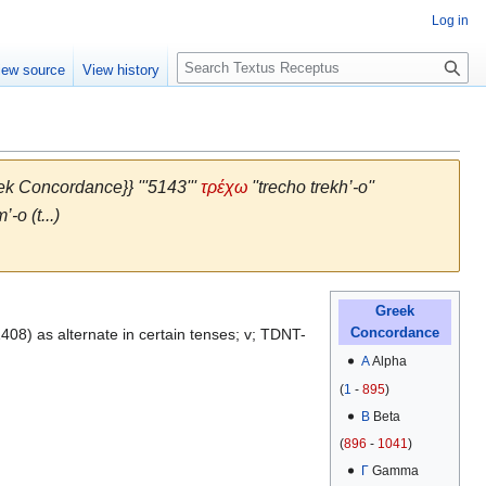
Log in
S
iew source
View history
e
a
r
c
h
k Concordance}} '''5143'''
τρέχω
''trecho trekh’-o''
o (t...)
Greek
08) as alternate in certain tenses; v; TDNT-
Concordance
Α
Alpha
(
1
-
895
)
Β
Beta
(
896
-
1041
)
Γ
Gamma