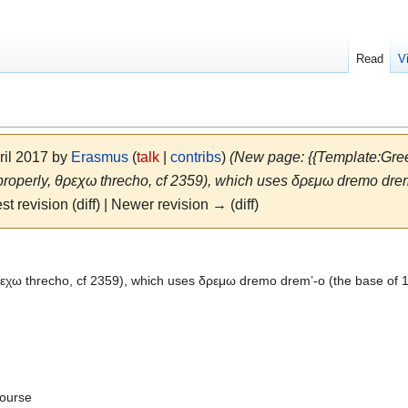
Read
V
ril 2017 by
Erasmus
(
talk
|
contribs
)
(New page: {{Template:Gree
properly, θρεχω threcho, cf 2359), which uses δρεμω dremo drem’-
st revision (diff) | Newer revision → (diff)
ρεχω threcho, cf 2359), which uses δρεμω dremo drem’-o (the base of 14
course