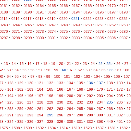
·
·
·
·
·
·
·
·
·
·
·
0161
0162
0163
0164
0165
0166
0167
0168
0169
0170
0171
·
·
·
·
·
·
·
·
·
·
·
0188
0189
0190
0191
0192
0193
0194
0195
0196
0197
0198
·
·
·
·
·
·
·
·
·
·
·
0215
0216
0217
0218
0219
0220
0221
0222
0223
0224
0225
·
·
·
·
·
·
·
·
·
·
·
0243
0244
0245
0246
0247
0248
0249
0250
0251
0252
0253
·
·
·
·
·
·
·
·
·
·
·
0270
0271
0272
0273
0274
0275
0276
0277
0278
0279
0280
·
·
·
·
·
·
·
·
·
·
·
0297
0298
0299
0300
0301
0302
0303
0304
0305
0306
0307
·
·
·
·
·
·
·
·
·
·
·
·
·
·
·
·
·
13
14
15
16
17
18
19
20
21
22
23
24
25
25b
26
27
·
·
·
·
·
·
·
·
·
·
·
·
·
·
·
·
52
53
54
55
56
57
58
59
60
61
62
63
64
65
66
67
68
·
·
·
·
·
·
·
·
·
·
·
·
·
·
93
94
95
96
97
98
99
100
101
102
103
104
105
106
107
·
·
·
·
·
·
·
·
·
·
·
·
·
27
128
129
130
131
132
133
134
135
136
137
138
139
14
·
·
·
·
·
·
·
·
·
·
·
·
·
60
161
162
163
164
165
166
167
168
169
170
171
172
17
·
·
·
·
·
·
·
·
·
·
·
·
·
93
194
195
196
197
198
199
200
201
202
203
204
205
20
·
·
·
·
·
·
·
·
·
·
·
·
·
24
225
226
227
228
229
230
231
232
233
234
235
236
23
·
·
·
·
·
·
·
·
·
·
·
·
·
57
258
259
260
261
262
263
264
265
266
267
268
269
27
·
·
·
·
·
·
·
·
·
·
·
·
·
90
291
292
293
294
295
296
297
298
299
300
301
302
30
·
·
·
·
·
·
·
·
·
·
·
·
·
23
324
325
326
327
328
329
330
331
332
368
449
451
50
·
·
·
·
·
·
·
·
·
·
·
1575
1598
1599
1602
1604
1614
1619
1623
1637
1681
1682