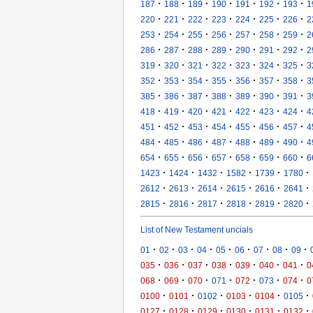
·
·
·
·
·
·
·
187
188
189
190
191
192
193
1
·
·
·
·
·
·
·
220
221
222
223
224
225
226
2
·
·
·
·
·
·
·
253
254
255
256
257
258
259
2
·
·
·
·
·
·
·
286
287
288
289
290
291
292
2
·
·
·
·
·
·
·
319
320
321
322
323
324
325
3
·
·
·
·
·
·
·
352
353
354
355
356
357
358
3
·
·
·
·
·
·
·
385
386
387
388
389
390
391
3
·
·
·
·
·
·
·
418
419
420
421
422
423
424
4
·
·
·
·
·
·
·
451
452
453
454
455
456
457
4
·
·
·
·
·
·
·
484
485
486
487
488
489
490
4
·
·
·
·
·
·
·
654
655
656
657
658
659
660
6
·
·
·
·
·
·
1423
1424
1432
1582
1739
1780
·
·
·
·
·
·
2612
2613
2614
2615
2616
2641
·
·
·
·
·
·
2815
2816
2817
2818
2819
2820
List of New Testament uncials
·
·
·
·
·
·
·
·
·
01
02
03
04
05
06
07
08
09
·
·
·
·
·
·
·
035
036
037
038
039
040
041
0
·
·
·
·
·
·
·
068
069
070
071
072
073
074
0
·
·
·
·
·
·
0100
0101
0102
0103
0104
0105
·
·
·
·
·
·
0127
0128
0129
0130
0131
0132