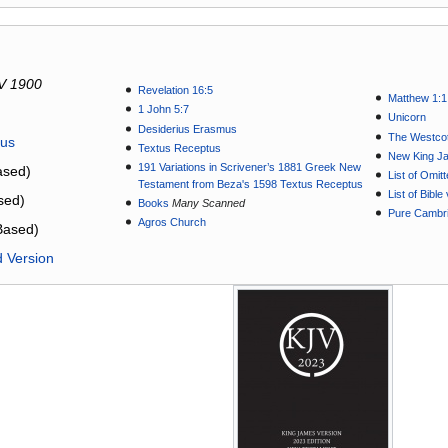
V 1900
Revelation 16:5
Matthew 1:1
1 John 5:7
Unicorn
Desiderius Erasmus
The Westcot
tus
Textus Receptus
New King J
191 Variations in Scrivener’s 1881 Greek New
sed)
List of Omit
Testament from Beza's 1598 Textus Receptus
List of Bibl
sed)
Books
Many Scanned
Pure Cambri
Agros Church
Based)
d Version