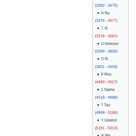
(
3092
-
3475
)
Ν
Nu
(
3476
-
3577
)
Ξ
Xi
(
3578
-
3587
)
Ο
Omicron
(
3588
-
3800
)
Π
Pi
(
3801
-
4459
)
Ρ
Rho
(
4460
-
4517
)
Σ
Sigma
(
4518
-
4998
)
Τ
Tau
(
4999
-
5190
)
Υ
Upsilon
(
5191
-
5313
)
Φ
Phi