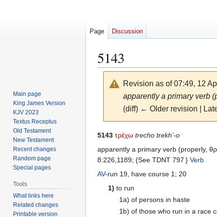
Page
Discussion
5143
Revision as of 07:49, 12 Ap
Main page
apparently a primary verb (
King James Version
(diff) ← Older revision | Late
KJV 2023
Textus Receptus
Old Testament
Jump
Jump
5143
τρέχω
trecho trekh’-o
New Testament
to
to
apparently a primary verb (properly, θ
Recent changes
navigation
search
Random page
8:226,1189; {See TDNT 797 }
Verb
Special pages
AV
-run 19, have course 1; 20
Tools
1)
to run
What links here
1a) of persons in haste
Related changes
1b) of those who run in a race 
Printable version