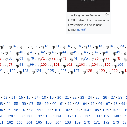
The King James Version
2023 Edition New Testament is
now complete and in print
format
here
.
9
10
11
12
13
14
15
16
17
18
19
20
𝔓
·
𝔓
·
𝔓
·
𝔓
·
𝔓
·
𝔓
·
𝔓
·
𝔓
·
𝔓
·
𝔓
·
𝔓
·
𝔓
·
8
39
40
41
42
43
44
45
46
47
48
49
·
𝔓
·
𝔓
·
𝔓
·
𝔓
·
𝔓
·
𝔓
·
𝔓
·
𝔓
·
𝔓
·
𝔓
·
𝔓
·
𝔓
7
68
69
70
71
72
73
74
75
76
77
78
·
𝔓
·
𝔓
·
𝔓
·
𝔓
·
𝔓
·
𝔓
·
𝔓
·
𝔓
·
𝔓
·
𝔓
·
𝔓
·
𝔓
6
97
98
99
100
101
102
103
104
105
106
·
𝔓
·
𝔓
·
𝔓
·
𝔓
·
𝔓
·
𝔓
·
𝔓
·
𝔓
·
𝔓
·
𝔓
·
21
122
123
124
125
126
127
128
129
130
1
·
𝔓
·
𝔓
·
𝔓
·
𝔓
·
𝔓
·
𝔓
·
𝔓
·
𝔓
·
𝔓
·
𝔓
·
·
·
·
·
·
·
·
·
·
·
·
·
·
·
·
·
13
14
15
16
17
18
19
20
21
22
23
24
25
26
27
28
·
·
·
·
·
·
·
·
·
·
·
·
·
·
·
·
53
54
55
56
57
58
59
60
61
62
63
64
65
66
67
68
69
·
·
·
·
·
·
·
·
·
·
·
·
·
·
94
95
96
97
98
99
100
101
102
103
104
105
106
107
10
·
·
·
·
·
·
·
·
·
·
·
·
·
28
129
130
131
132
133
134
135
136
137
138
139
140
14
·
·
·
·
·
·
·
·
·
·
·
·
·
61
162
163
164
165
166
167
168
169
170
171
172
173
17