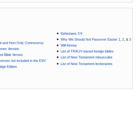
Ephesians 3:9
Why We Should Not Passover Easter 1
,
2
, &
3
t and Hort Only Controversy
Will Kinney
ames Version
List of TR/KJV based foreign bibles
ted Bible Verses
List of New Testament minuscules
e verses not included in the ESV
List of New Testament lectionaries
dge Edition