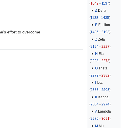
(
1042
-
1137
)
Δ
Delta
(
1138
-
1435
)
Ε
Epsilon
ne’s effort to overcome
(
1436
-
2193
)
Ζ
Zeta
(
2194
-
2227
)
Η
Eta
(
2228
-
2278
)
Θ
Theta
(
2279
-
2382
)
Ι
Iota
(
2383
-
2503
)
Κ
Kappa
(
2504
-
2974
)
Λ
Lambda
(
2975
-
3091
)
Μ
Mu