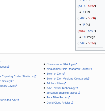
(
5314
-
5462
)
Χ
Chi
(
5463
-
5566
)
Ψ
Psi
(
5567
-
5597
)
Ω
Omega
(
5598
-
5624
)
Confessional Bibliology
Videos
King James Bible Research Council
Scion of Zion
 - Exposing Codex Sinaiticus
Scion of Zion Versions Compared
le Society
Adullam Films
ionary 1828
KJV Textual Technology
Jonathan Sheffield Videos
Pure Bible Forum
ter in the KJV
David Cloud Articles