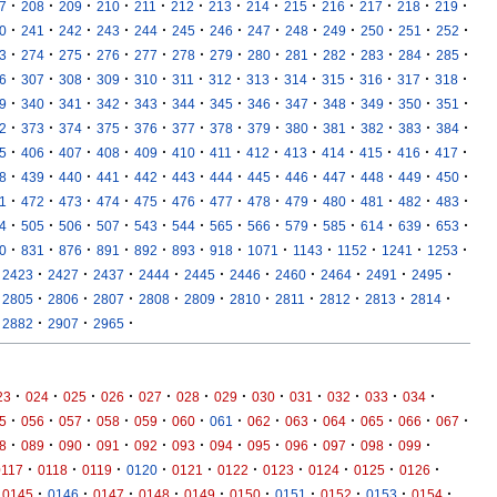
·
·
·
·
·
·
·
·
·
·
·
·
·
7
208
209
210
211
212
213
214
215
216
217
218
219
·
·
·
·
·
·
·
·
·
·
·
·
·
0
241
242
243
244
245
246
247
248
249
250
251
252
·
·
·
·
·
·
·
·
·
·
·
·
·
3
274
275
276
277
278
279
280
281
282
283
284
285
·
·
·
·
·
·
·
·
·
·
·
·
·
6
307
308
309
310
311
312
313
314
315
316
317
318
·
·
·
·
·
·
·
·
·
·
·
·
·
9
340
341
342
343
344
345
346
347
348
349
350
351
·
·
·
·
·
·
·
·
·
·
·
·
·
2
373
374
375
376
377
378
379
380
381
382
383
384
·
·
·
·
·
·
·
·
·
·
·
·
·
5
406
407
408
409
410
411
412
413
414
415
416
417
·
·
·
·
·
·
·
·
·
·
·
·
·
8
439
440
441
442
443
444
445
446
447
448
449
450
·
·
·
·
·
·
·
·
·
·
·
·
·
1
472
473
474
475
476
477
478
479
480
481
482
483
·
·
·
·
·
·
·
·
·
·
·
·
·
4
505
506
507
543
544
565
566
579
585
614
639
653
·
·
·
·
·
·
·
·
·
·
·
·
0
831
876
891
892
893
918
1071
1143
1152
1241
1253
·
·
·
·
·
·
·
·
·
·
2423
2427
2437
2444
2445
2446
2460
2464
2491
2495
·
·
·
·
·
·
·
·
·
·
2805
2806
2807
2808
2809
2810
2811
2812
2813
2814
·
·
·
2882
2907
2965
·
·
·
·
·
·
·
·
·
·
·
·
23
024
025
026
027
028
029
030
031
032
033
034
·
·
·
·
·
·
·
·
·
·
·
·
·
5
056
057
058
059
060
061
062
063
064
065
066
067
·
·
·
·
·
·
·
·
·
·
·
·
8
089
090
091
092
093
094
095
096
097
098
099
·
·
·
·
·
·
·
·
·
·
0117
0118
0119
0120
0121
0122
0123
0124
0125
0126
·
·
·
·
·
·
·
·
·
·
0145
0146
0147
0148
0149
0150
0151
0152
0153
0154