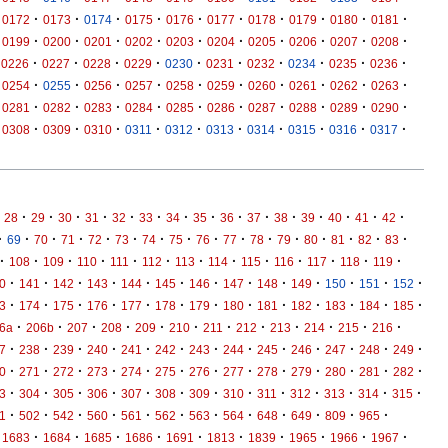
·
·
·
·
·
·
·
·
·
·
0172
0173
0174
0175
0176
0177
0178
0179
0180
0181
·
·
·
·
·
·
·
·
·
·
0199
0200
0201
0202
0203
0204
0205
0206
0207
0208
·
·
·
·
·
·
·
·
·
·
0226
0227
0228
0229
0230
0231
0232
0234
0235
0236
·
·
·
·
·
·
·
·
·
·
0254
0255
0256
0257
0258
0259
0260
0261
0262
0263
·
·
·
·
·
·
·
·
·
·
0281
0282
0283
0284
0285
0286
0287
0288
0289
0290
·
·
·
·
·
·
·
·
·
·
0308
0309
0310
0311
0312
0313
0314
0315
0316
0317
·
·
·
·
·
·
·
·
·
·
·
·
·
·
·
28
29
30
31
32
33
34
35
36
37
38
39
40
41
42
·
·
·
·
·
·
·
·
·
·
·
·
·
·
·
·
69
70
71
72
73
74
75
76
77
78
79
80
81
82
83
·
·
·
·
·
·
·
·
·
·
·
·
·
108
109
110
111
112
113
114
115
116
117
118
119
·
·
·
·
·
·
·
·
·
·
·
·
·
0
141
142
143
144
145
146
147
148
149
150
151
152
·
·
·
·
·
·
·
·
·
·
·
·
·
3
174
175
176
177
178
179
180
181
182
183
184
185
·
·
·
·
·
·
·
·
·
·
·
·
6a
206b
207
208
209
210
211
212
213
214
215
216
·
·
·
·
·
·
·
·
·
·
·
·
·
7
238
239
240
241
242
243
244
245
246
247
248
249
·
·
·
·
·
·
·
·
·
·
·
·
·
0
271
272
273
274
275
276
277
278
279
280
281
282
·
·
·
·
·
·
·
·
·
·
·
·
·
3
304
305
306
307
308
309
310
311
312
313
314
315
·
·
·
·
·
·
·
·
·
·
·
·
1
502
542
560
561
562
563
564
648
649
809
965
·
·
·
·
·
·
·
·
·
·
1683
1684
1685
1686
1691
1813
1839
1965
1966
1967