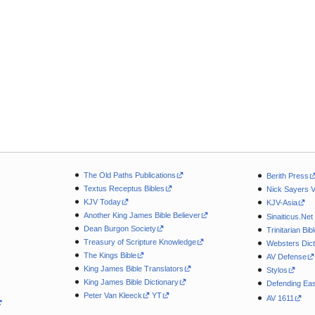
The Old Paths Publications
Berith Press
Textus Receptus Bibles
Nick Sayers 
KJV Today
KJV-Asia
Another King James Bible Believer
Sinaiticus.Net
Dean Burgon Society
Trinitarian Bib
Treasury of Scripture Knowledge
Websters Dict
The Kings Bible
AV Defense
King James Bible Translators
Stylos
King James Bible Dictionary
Defending Eas
Peter Van Kleeck
YT
AV 1611