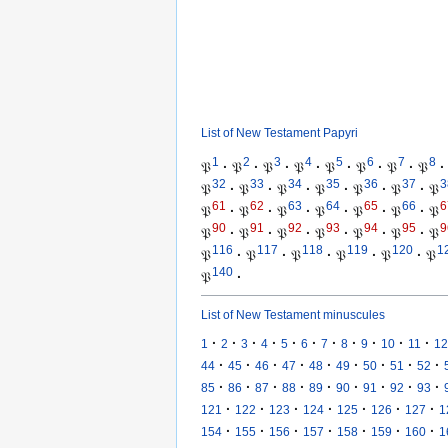
List of New Testament Papyri
1
2
3
4
5
6
7
8
𝔓
·
𝔓
·
𝔓
·
𝔓
·
𝔓
·
𝔓
·
𝔓
·
𝔓
·
32
33
34
35
36
37
3
𝔓
·
𝔓
·
𝔓
·
𝔓
·
𝔓
·
𝔓
·
𝔓
61
62
63
64
65
66
6
𝔓
·
𝔓
·
𝔓
·
𝔓
·
𝔓
·
𝔓
·
𝔓
90
91
92
93
94
95
9
𝔓
·
𝔓
·
𝔓
·
𝔓
·
𝔓
·
𝔓
·
𝔓
116
117
118
119
120
1
𝔓
·
𝔓
·
𝔓
·
𝔓
·
𝔓
·
𝔓
140
𝔓
·
List of New Testament minuscules
·
·
·
·
·
·
·
·
·
·
·
1
2
3
4
5
6
7
8
9
10
11
12
·
·
·
·
·
·
·
·
·
44
45
46
47
48
49
50
51
52
·
·
·
·
·
·
·
·
·
85
86
87
88
89
90
91
92
93
·
·
·
·
·
·
·
121
122
123
124
125
126
127
1
·
·
·
·
·
·
·
154
155
156
157
158
159
160
1