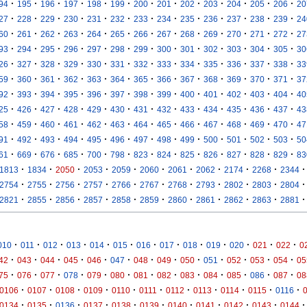
·
·
·
·
·
·
·
·
·
·
·
·
·
94
195
196
197
198
199
200
201
202
203
204
205
206
20
·
·
·
·
·
·
·
·
·
·
·
·
·
27
228
229
230
231
232
233
234
235
236
237
238
239
24
·
·
·
·
·
·
·
·
·
·
·
·
·
60
261
262
263
264
265
266
267
268
269
270
271
272
27
·
·
·
·
·
·
·
·
·
·
·
·
·
93
294
295
296
297
298
299
300
301
302
303
304
305
30
·
·
·
·
·
·
·
·
·
·
·
·
·
26
327
328
329
330
331
332
333
334
335
336
337
338
33
·
·
·
·
·
·
·
·
·
·
·
·
·
59
360
361
362
363
364
365
366
367
368
369
370
371
37
·
·
·
·
·
·
·
·
·
·
·
·
·
92
393
394
395
396
397
398
399
400
401
402
403
404
40
·
·
·
·
·
·
·
·
·
·
·
·
·
25
426
427
428
429
430
431
432
433
434
435
436
437
43
·
·
·
·
·
·
·
·
·
·
·
·
·
58
459
460
461
462
463
464
465
466
467
468
469
470
47
·
·
·
·
·
·
·
·
·
·
·
·
·
91
492
493
494
495
496
497
498
499
500
501
502
503
50
·
·
·
·
·
·
·
·
·
·
·
·
·
61
669
676
685
700
798
823
824
825
826
827
828
829
83
·
·
·
·
·
·
·
·
·
·
·
1813
1834
2050
2053
2059
2060
2061
2062
2174
2268
2344
·
·
·
·
·
·
·
·
·
·
·
2754
2755
2756
2757
2766
2767
2768
2793
2802
2803
2804
·
·
·
·
·
·
·
·
·
·
·
2821
2855
2856
2857
2858
2859
2860
2861
2862
2863
2881
·
·
·
·
·
·
·
·
·
·
·
·
·
010
011
012
013
014
015
016
017
018
019
020
021
022
0
·
·
·
·
·
·
·
·
·
·
·
·
·
42
043
044
045
046
047
048
049
050
051
052
053
054
05
·
·
·
·
·
·
·
·
·
·
·
·
·
75
076
077
078
079
080
081
082
083
084
085
086
087
08
·
·
·
·
·
·
·
·
·
·
·
0106
0107
0108
0109
0110
0111
0112
0113
0114
0115
0116
·
·
·
·
·
·
·
·
·
·
·
0134
0135
0136
0137
0138
0139
0140
0141
0142
0143
0144