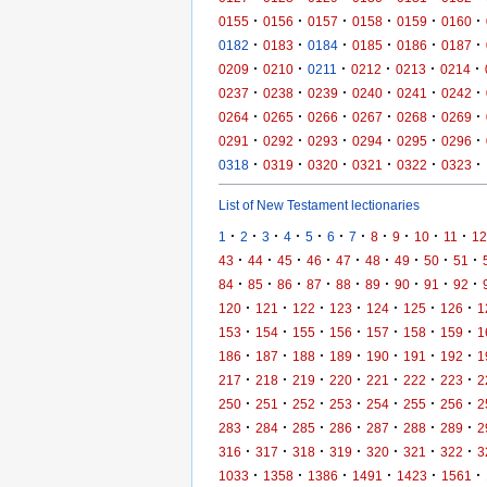
·
·
·
·
·
·
0155
0156
0157
0158
0159
0160
·
·
·
·
·
·
0182
0183
0184
0185
0186
0187
·
·
·
·
·
·
0209
0210
0211
0212
0213
0214
·
·
·
·
·
·
0237
0238
0239
0240
0241
0242
·
·
·
·
·
·
0264
0265
0266
0267
0268
0269
·
·
·
·
·
·
0291
0292
0293
0294
0295
0296
·
·
·
·
·
·
0318
0319
0320
0321
0322
0323
List of New Testament lectionaries
·
·
·
·
·
·
·
·
·
·
·
1
2
3
4
5
6
7
8
9
10
11
12
·
·
·
·
·
·
·
·
·
43
44
45
46
47
48
49
50
51
·
·
·
·
·
·
·
·
·
84
85
86
87
88
89
90
91
92
·
·
·
·
·
·
·
120
121
122
123
124
125
126
1
·
·
·
·
·
·
·
153
154
155
156
157
158
159
1
·
·
·
·
·
·
·
186
187
188
189
190
191
192
1
·
·
·
·
·
·
·
217
218
219
220
221
222
223
2
·
·
·
·
·
·
·
250
251
252
253
254
255
256
2
·
·
·
·
·
·
·
283
284
285
286
287
288
289
2
·
·
·
·
·
·
·
316
317
318
319
320
321
322
3
·
·
·
·
·
·
1033
1358
1386
1491
1423
1561