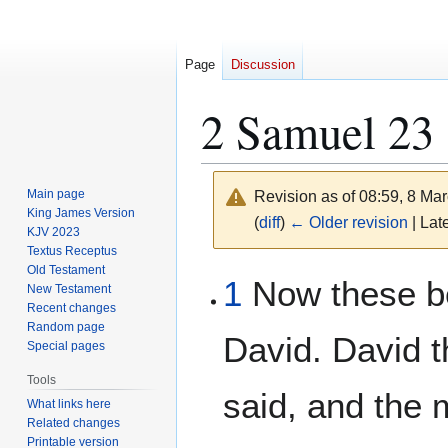
Page
Discussion
2 Samuel 23
Main page
Revision as of 08:59, 8 Ma
King James Version
(
diff
)
← Older revision
| Late
KJV 2023
Textus Receptus
Old Testament
Jump
Jump
1
Now these be
New Testament
to
to
Recent changes
navigation
search
Random page
David. David t
Special pages
Tools
said, and the
What links here
Related changes
Printable version