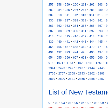
·
·
·
·
·
·
·
257
258
259
260
261
262
263
2
·
·
·
·
·
·
·
283
284
285
286
287
288
289
2
·
·
·
·
·
·
·
309
310
311
312
313
314
315
3
·
·
·
·
·
·
·
335
336
337
338
339
340
341
3
·
·
·
·
·
·
·
361
362
363
364
365
366
367
3
·
·
·
·
·
·
·
387
388
389
390
391
392
393
3
·
·
·
·
·
·
·
413
414
415
416
417
418
419
4
·
·
·
·
·
·
·
439
440
441
442
443
444
445
4
·
·
·
·
·
·
·
465
466
467
468
469
470
471
4
·
·
·
·
·
·
·
491
492
493
494
495
496
497
4
·
·
·
·
·
·
·
654
655
656
657
658
659
660
6
·
·
·
·
·
·
918
1071
1143
1152
1241
1253
1
·
·
·
·
·
·
2344
2423
2427
2437
2444
2445
·
·
·
·
·
·
2766
2767
2768
2793
2802
2803
·
·
·
·
·
·
2819
2820
2821
2855
2856
2857
List of New Testam
·
·
·
·
·
·
·
·
·
01
02
03
04
05
06
07
08
09