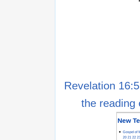
Revelation 16:5
the reading 
New Te
Gospel of 
20
21
22
2