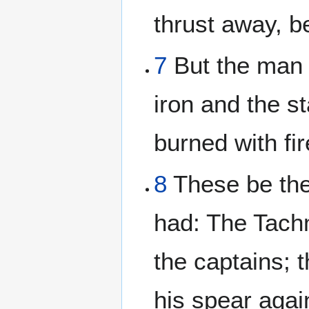
thrust away, b
7
But the man 
iron and the st
burned with fi
8
These be th
had: The Tachm
the captains; 
his spear agai