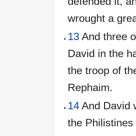
defended it, a
wrought a grea
13
And three o
David in the h
the troop of th
Rephaim.
14
And David w
the Philistine