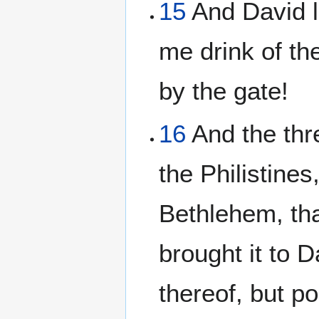
15
And David l
me drink of th
by the gate!
16
And the thr
the Philistines
Bethlehem, tha
brought it to 
thereof, but p