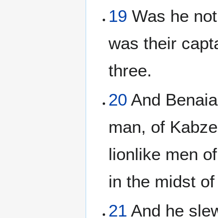
19
Was he not 
was their capta
three.
20
And Benaiah
man, of Kabze
lionlike men o
in the midst of
21
And he slew