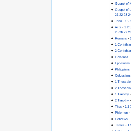
Gospel of 
Gospel of 
21
22
23
2
John
-
1
2
Acts
-
1
2
25
26
27
2
Romans
-
1 Corinthia
2 Corinthia
Galatians
Ephesians
Philippians
Colossians
1 Thessalo
2 Thessalo
1 Timothy
2 Timothy
Titus
-
1
2
Philemon
-
Hebrews
-
James
-
1