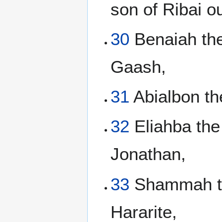
son of Ribai o
30
Benaiah the 
Gaash,
31
Abialbon th
32
Eliahba the
Jonathan,
33
Shammah the
Hararite,