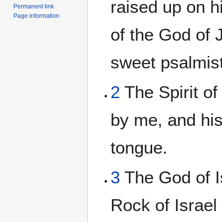
raised up on h
Permanent link
Page information
of the God of 
sweet psalmist 
2
The Spirit o
by me, and hi
tongue.
3
The God of Is
Rock of Israel