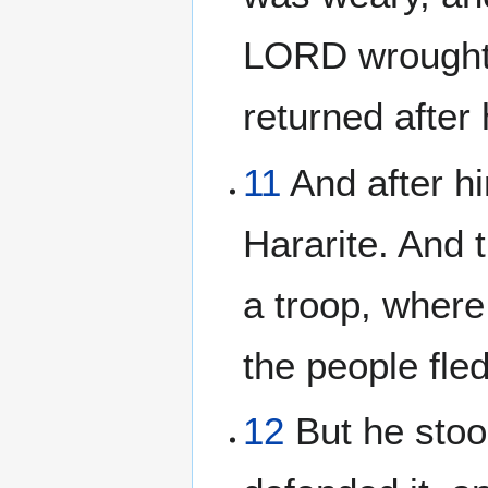
LORD wrought a
returned after 
11
And after h
Hararite. And 
a troop, where 
the people fled
12
But he stoo