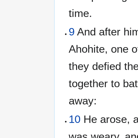
time.
9
And after hi
Ahohite, one o
they defied th
together to ba
away:
10
He arose, an
was weary, and