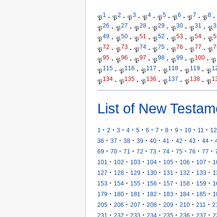
1
2
3
4
5
6
7
8
𝔓
·
𝔓
·
𝔓
·
𝔓
·
𝔓
·
𝔓
·
𝔓
·
𝔓
·
26
27
28
29
30
31
3
𝔓
·
𝔓
·
𝔓
·
𝔓
·
𝔓
·
𝔓
·
𝔓
49
50
51
52
53
54
5
𝔓
·
𝔓
·
𝔓
·
𝔓
·
𝔓
·
𝔓
·
𝔓
72
73
74
75
76
77
7
𝔓
·
𝔓
·
𝔓
·
𝔓
·
𝔓
·
𝔓
·
𝔓
95
96
97
98
99
100
𝔓
·
𝔓
·
𝔓
·
𝔓
·
𝔓
·
𝔓
·
𝔓
115
116
117
118
119
1
𝔓
·
𝔓
·
𝔓
·
𝔓
·
𝔓
·
𝔓
134
135
136
137
138
1
𝔓
·
𝔓
·
𝔓
·
𝔓
·
𝔓
·
𝔓
List of New Testam
·
·
·
·
·
·
·
·
·
·
·
1
2
3
4
5
6
7
8
9
10
11
12
·
·
·
·
·
·
·
·
·
36
37
38
39
40
41
42
43
44
·
·
·
·
·
·
·
·
·
69
70
71
72
73
74
75
76
77
·
·
·
·
·
·
·
101
102
103
104
105
106
107
1
·
·
·
·
·
·
·
127
128
129
130
131
132
133
1
·
·
·
·
·
·
·
153
154
155
156
157
158
159
1
·
·
·
·
·
·
·
179
180
181
182
183
184
185
1
·
·
·
·
·
·
·
205
206
207
208
209
210
211
2
·
·
·
·
·
·
·
231
232
233
234
235
236
237
2