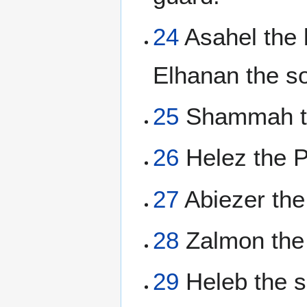
24
Asahel the b
Elhanan the s
25
Shammah the
26
Helez the Pa
27
Abiezer the
28
Zalmon the 
29
Heleb the so