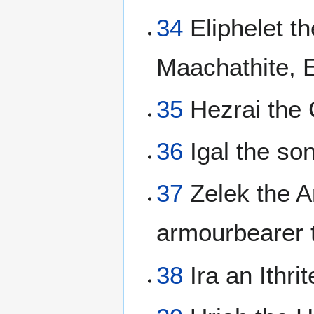
34
Eliphelet th
Maachathite, E
35
Hezrai the C
36
Igal the so
37
Zelek the A
armourbearer t
38
Ira an Ithrit