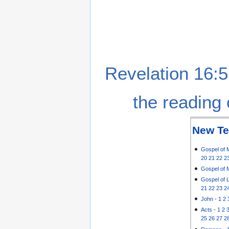
Revelation 16:5
the reading 
New Te
Gospel of 
20
21
22
2
Gospel of 
Gospel of 
21
22
23
2
John
-
1
2
Acts
-
1
2
25
26
27
2