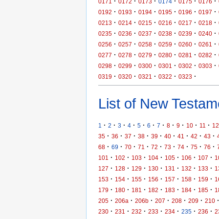
·
·
·
·
·
·
0171
0172
0173
0174
0175
0176
·
·
·
·
·
·
0192
0193
0194
0195
0196
0197
·
·
·
·
·
·
0213
0214
0215
0216
0217
0218
·
·
·
·
·
·
0235
0236
0237
0238
0239
0240
·
·
·
·
·
·
0256
0257
0258
0259
0260
0261
·
·
·
·
·
·
0277
0278
0279
0280
0281
0282
·
·
·
·
·
·
0298
0299
0300
0301
0302
0303
·
·
·
·
·
0319
0320
0321
0322
0323
List of New Testame
·
·
·
·
·
·
·
·
·
·
·
1
2
3
4
5
6
7
8
9
10
11
12
·
·
·
·
·
·
·
·
·
35
36
37
38
39
40
41
42
43
·
·
·
·
·
·
·
·
·
68
69
70
71
72
73
74
75
76
·
·
·
·
·
·
·
101
102
103
104
105
106
107
1
·
·
·
·
·
·
·
127
128
129
130
131
132
133
1
·
·
·
·
·
·
·
153
154
155
156
157
158
159
1
·
·
·
·
·
·
·
179
180
181
182
183
184
185
1
·
·
·
·
·
·
205
206a
206b
207
208
209
210
·
·
·
·
·
·
·
230
231
232
233
234
235
236
2