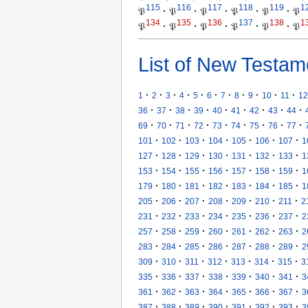
115
116
117
118
119
1
𝔓
·
𝔓
·
𝔓
·
𝔓
·
𝔓
·
𝔓
134
135
136
137
138
1
𝔓
·
𝔓
·
𝔓
·
𝔓
·
𝔓
·
𝔓
List of New Testam
·
·
·
·
·
·
·
·
·
·
·
1
2
3
4
5
6
7
8
9
10
11
12
·
·
·
·
·
·
·
·
·
36
37
38
39
40
41
42
43
44
·
·
·
·
·
·
·
·
·
69
70
71
72
73
74
75
76
77
·
·
·
·
·
·
·
101
102
103
104
105
106
107
1
·
·
·
·
·
·
·
127
128
129
130
131
132
133
1
·
·
·
·
·
·
·
153
154
155
156
157
158
159
1
·
·
·
·
·
·
·
179
180
181
182
183
184
185
1
·
·
·
·
·
·
·
205
206
207
208
209
210
211
2
·
·
·
·
·
·
·
231
232
233
234
235
236
237
2
·
·
·
·
·
·
·
257
258
259
260
261
262
263
2
·
·
·
·
·
·
·
283
284
285
286
287
288
289
2
·
·
·
·
·
·
·
309
310
311
312
313
314
315
3
·
·
·
·
·
·
·
335
336
337
338
339
340
341
3
·
·
·
·
·
·
·
361
362
363
364
365
366
367
3
·
·
·
·
·
·
·
387
388
389
390
391
392
393
3