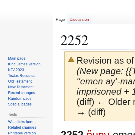
Page
Discussion
2252
Revision as of
Main page
King James Version
(New page: {{
KJV 2023
Textus Receptus
''emen ay’-man
Old Testament
New Testament
imprisoned + 1
Recent changes
Random page
(diff) ← Older 
Special pages
→ (diff)
Tools
What links here
Related changes
Jump
Jump
2252
ἤμην
emen
Printable version