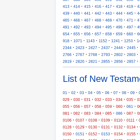
·
·
·
·
·
·
·
413
414
415
416
417
418
419
4
·
·
·
·
·
·
·
439
440
441
442
443
444
445
4
·
·
·
·
·
·
·
465
466
467
468
469
470
471
4
·
·
·
·
·
·
·
491
492
493
494
495
496
497
4
·
·
·
·
·
·
·
654
655
656
657
658
659
660
6
·
·
·
·
·
·
918
1071
1143
1152
1241
1253
1
·
·
·
·
·
·
2344
2423
2427
2437
2444
2445
·
·
·
·
·
·
2766
2767
2768
2793
2802
2803
·
·
·
·
·
·
2819
2820
2821
2855
2856
2857
List of New Testam
·
·
·
·
·
·
·
·
·
01
02
03
04
05
06
07
08
09
·
·
·
·
·
·
·
029
030
031
032
033
034
035
0
·
·
·
·
·
·
·
055
056
057
058
059
060
061
0
·
·
·
·
·
·
·
081
082
083
084
085
086
087
0
·
·
·
·
·
·
0106
0107
0108
0109
0110
0111
·
·
·
·
·
·
0128
0129
0130
0131
0132
0134
·
·
·
·
·
·
0150
0151
0152
0153
0154
0155