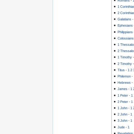
Romans
-
1 Corinthia
2 Corinthia
Galatians
Ephesians
Philippians
Colossians
1 Thessalo
2 Thessalo
1 Timothy
2 Timothy
Titus
-
1
2
Philemon
-
Hebrews
-
James
-
1
1 Peter
-
1
2 Peter
-
1
1 John
-
1
2 John
-
1
3 John
-
1
Jude
-
1
Revelation