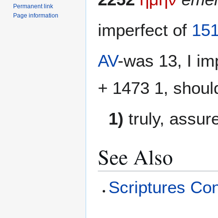
to
to
Permanent link
navigation
search
Page information
imperfect of
15
AV
-was 13, I im
+ 1473 1, shoul
1)
truly, assur
See Also
Scriptures Co