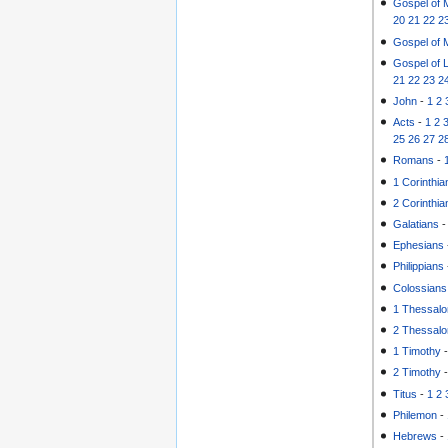
Gospel of 
20
21
22
2
Gospel of 
Gospel of 
21
22
23
2
John
-
1
2
Acts
-
1
2
25
26
27
2
Romans
-
1 Corinthia
2 Corinthia
Galatians
Ephesians
Philippians
Colossians
1 Thessalo
2 Thessalo
1 Timothy
2 Timothy
Titus
-
1
2
Philemon
-
Hebrews
-