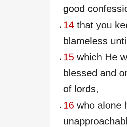
good confessio
14
that you ke
blameless unti
15
which He wi
blessed and on
of lords,
16
who alone h
unapproachabl