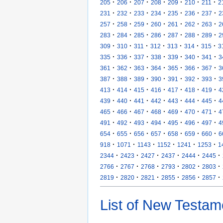
·
·
·
·
·
·
·
205
206
207
208
209
210
211
2
·
·
·
·
·
·
·
231
232
233
234
235
236
237
2
·
·
·
·
·
·
·
257
258
259
260
261
262
263
2
·
·
·
·
·
·
·
283
284
285
286
287
288
289
2
·
·
·
·
·
·
·
309
310
311
312
313
314
315
3
·
·
·
·
·
·
·
335
336
337
338
339
340
341
3
·
·
·
·
·
·
·
361
362
363
364
365
366
367
3
·
·
·
·
·
·
·
387
388
389
390
391
392
393
3
·
·
·
·
·
·
·
413
414
415
416
417
418
419
4
·
·
·
·
·
·
·
439
440
441
442
443
444
445
4
·
·
·
·
·
·
·
465
466
467
468
469
470
471
4
·
·
·
·
·
·
·
491
492
493
494
495
496
497
4
·
·
·
·
·
·
·
654
655
656
657
658
659
660
6
·
·
·
·
·
·
918
1071
1143
1152
1241
1253
1
·
·
·
·
·
·
2344
2423
2427
2437
2444
2445
·
·
·
·
·
·
2766
2767
2768
2793
2802
2803
·
·
·
·
·
·
2819
2820
2821
2855
2856
2857
List of New Testam