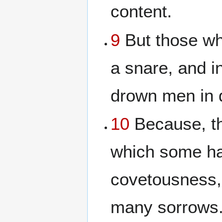
content.
9
But those who
a snare, and i
drown men in d
10
Because, the
which some hav
covetousness,
many sorrows