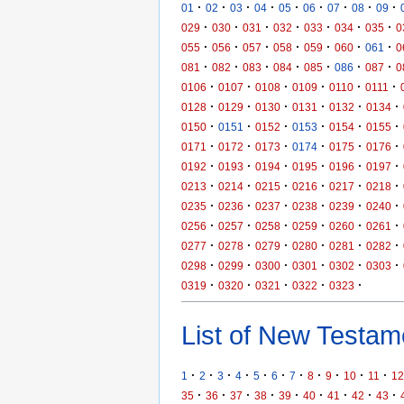
·
·
·
·
·
·
·
·
·
01
02
03
04
05
06
07
08
09
·
·
·
·
·
·
·
029
030
031
032
033
034
035
0
·
·
·
·
·
·
·
055
056
057
058
059
060
061
0
·
·
·
·
·
·
·
081
082
083
084
085
086
087
0
·
·
·
·
·
·
0106
0107
0108
0109
0110
0111
·
·
·
·
·
·
0128
0129
0130
0131
0132
0134
·
·
·
·
·
·
0150
0151
0152
0153
0154
0155
·
·
·
·
·
·
0171
0172
0173
0174
0175
0176
·
·
·
·
·
·
0192
0193
0194
0195
0196
0197
·
·
·
·
·
·
0213
0214
0215
0216
0217
0218
·
·
·
·
·
·
0235
0236
0237
0238
0239
0240
·
·
·
·
·
·
0256
0257
0258
0259
0260
0261
·
·
·
·
·
·
0277
0278
0279
0280
0281
0282
·
·
·
·
·
·
0298
0299
0300
0301
0302
0303
·
·
·
·
·
0319
0320
0321
0322
0323
List of New Testame
·
·
·
·
·
·
·
·
·
·
·
1
2
3
4
5
6
7
8
9
10
11
12
·
·
·
·
·
·
·
·
·
35
36
37
38
39
40
41
42
43