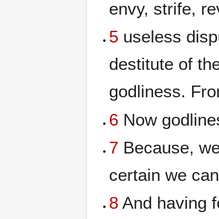
envy, strife, re
5
useless disp
destitute of th
godliness. Fro
6
Now godlines
7
Because, we b
certain we can
8
And having f