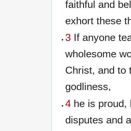
faithful and b
exhort these t
3
If anyone te
wholesome wor
Christ, and to
godliness,
4
he is proud, 
disputes and 