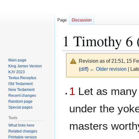
Page
Discussion
1 Timothy 6
Main page
Revision as of 21:51, 15 F
King James Version
(
diff
)
← Older revision
| Late
KJV 2023
Textus Receptus
Old Testament
Jump
Jump
1
Let as many 
New Testament
to
to
Recent changes
navigation
search
Random page
under the yoke
Special pages
Tools
masters worthy
What links here
Related changes
Printable version