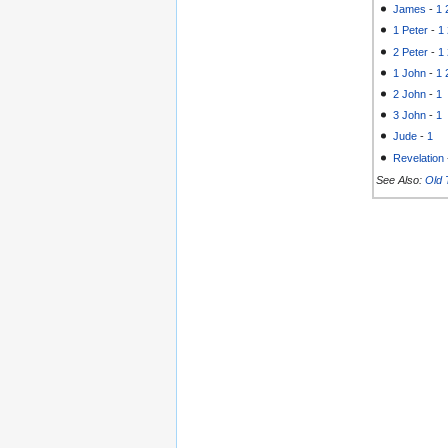
James
-
1
1 Peter
-
1
2 Peter
-
1
1 John
-
1
2 John
-
1
3 John
-
1
Jude
-
1
Revelation
See Also:
Old 