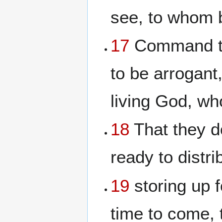
see, to whom 
17
Command tho
to be arrogant,
living God, who
18
That they do
ready to distri
19
storing up 
time to come, t