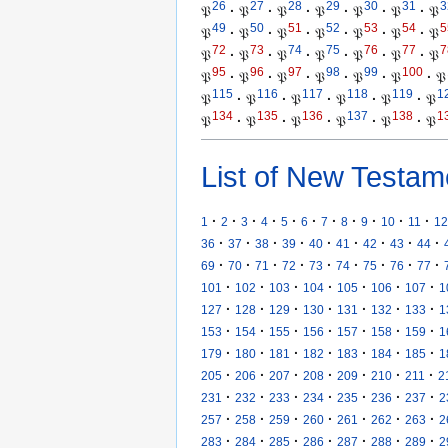
26
27
28
29
30
31
3
𝔓
·
𝔓
·
𝔓
·
𝔓
·
𝔓
·
𝔓
·
𝔓
49
50
51
52
53
54
5
𝔓
·
𝔓
·
𝔓
·
𝔓
·
𝔓
·
𝔓
·
𝔓
72
73
74
75
76
77
7
𝔓
·
𝔓
·
𝔓
·
𝔓
·
𝔓
·
𝔓
·
𝔓
95
96
97
98
99
100
𝔓
·
𝔓
·
𝔓
·
𝔓
·
𝔓
·
𝔓
·
𝔓
115
116
117
118
119
1
𝔓
·
𝔓
·
𝔓
·
𝔓
·
𝔓
·
𝔓
134
135
136
137
138
1
𝔓
·
𝔓
·
𝔓
·
𝔓
·
𝔓
·
𝔓
List of New Testam
·
·
·
·
·
·
·
·
·
·
·
1
2
3
4
5
6
7
8
9
10
11
12
·
·
·
·
·
·
·
·
·
36
37
38
39
40
41
42
43
44
·
·
·
·
·
·
·
·
·
69
70
71
72
73
74
75
76
77
·
·
·
·
·
·
·
101
102
103
104
105
106
107
1
·
·
·
·
·
·
·
127
128
129
130
131
132
133
1
·
·
·
·
·
·
·
153
154
155
156
157
158
159
1
·
·
·
·
·
·
·
179
180
181
182
183
184
185
1
·
·
·
·
·
·
·
205
206
207
208
209
210
211
2
·
·
·
·
·
·
·
231
232
233
234
235
236
237
2
·
·
·
·
·
·
·
257
258
259
260
261
262
263
2
·
·
·
·
·
·
·
283
284
285
286
287
288
289
2