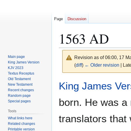
Page
Discussion
1563 AD
Main page
Revision as of 06:00, 17 
King James Version
(
diff
)
← Older revision
| Late
KJV 2023
Textus Receptus
Old Testament
Jump
Jump
King James Ver
New Testament
to
to
Recent changes
navigation
search
Random page
born. He was a
Special pages
Tools
translators tha
What links here
Related changes
Printable version