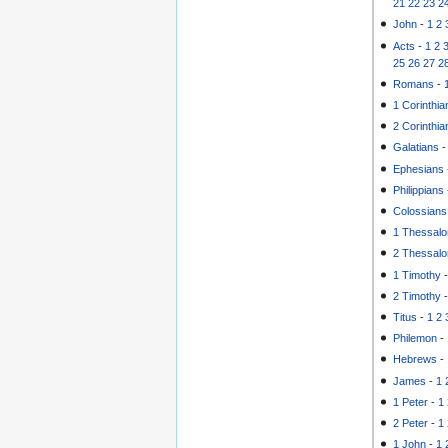
21
22
23
2
John
-
1
2
Acts
-
1
2
25
26
27
2
Romans
-
1 Corinthia
2 Corinthia
Galatians
Ephesians
Philippians
Colossians
1 Thessalo
2 Thessalo
1 Timothy
2 Timothy
Titus
-
1
2
Philemon
-
Hebrews
-
James
-
1
1 Peter
-
1
2 Peter
-
1
1 John
-
1