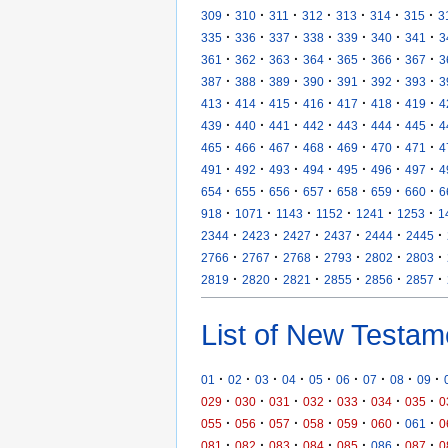
·
·
·
·
·
·
·
309
310
311
312
313
314
315
3
·
·
·
·
·
·
·
335
336
337
338
339
340
341
3
·
·
·
·
·
·
·
361
362
363
364
365
366
367
3
·
·
·
·
·
·
·
387
388
389
390
391
392
393
3
·
·
·
·
·
·
·
413
414
415
416
417
418
419
4
·
·
·
·
·
·
·
439
440
441
442
443
444
445
4
·
·
·
·
·
·
·
465
466
467
468
469
470
471
4
·
·
·
·
·
·
·
491
492
493
494
495
496
497
4
·
·
·
·
·
·
·
654
655
656
657
658
659
660
6
·
·
·
·
·
·
918
1071
1143
1152
1241
1253
1
·
·
·
·
·
·
2344
2423
2427
2437
2444
2445
·
·
·
·
·
·
2766
2767
2768
2793
2802
2803
·
·
·
·
·
·
2819
2820
2821
2855
2856
2857
List of New Testam
·
·
·
·
·
·
·
·
·
01
02
03
04
05
06
07
08
09
·
·
·
·
·
·
·
029
030
031
032
033
034
035
0
·
·
·
·
·
·
·
055
056
057
058
059
060
061
0
·
·
·
·
·
·
·
081
082
083
084
085
086
087
0