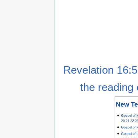
Revelation 16:5
the reading 
New Te
Gospel of 
20
21
22
2
Gospel of 
Gospel of 