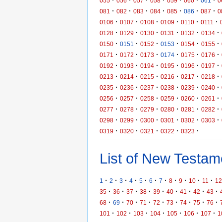
·
·
·
·
·
·
·
055
056
057
058
059
060
061
0
·
·
·
·
·
·
·
081
082
083
084
085
086
087
0
·
·
·
·
·
·
0106
0107
0108
0109
0110
0111
·
·
·
·
·
·
0128
0129
0130
0131
0132
0134
·
·
·
·
·
·
0150
0151
0152
0153
0154
0155
·
·
·
·
·
·
0171
0172
0173
0174
0175
0176
·
·
·
·
·
·
0192
0193
0194
0195
0196
0197
·
·
·
·
·
·
0213
0214
0215
0216
0217
0218
·
·
·
·
·
·
0235
0236
0237
0238
0239
0240
·
·
·
·
·
·
0256
0257
0258
0259
0260
0261
·
·
·
·
·
·
0277
0278
0279
0280
0281
0282
·
·
·
·
·
·
0298
0299
0300
0301
0302
0303
·
·
·
·
·
0319
0320
0321
0322
0323
List of New Testame
·
·
·
·
·
·
·
·
·
·
·
1
2
3
4
5
6
7
8
9
10
11
12
·
·
·
·
·
·
·
·
·
35
36
37
38
39
40
41
42
43
·
·
·
·
·
·
·
·
·
68
69
70
71
72
73
74
75
76
·
·
·
·
·
·
·
101
102
103
104
105
106
107
1