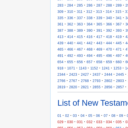
·
·
·
·
·
·
·
283
284
285
286
287
288
289
2
·
·
·
·
·
·
·
309
310
311
312
313
314
315
3
·
·
·
·
·
·
·
335
336
337
338
339
340
341
3
·
·
·
·
·
·
·
361
362
363
364
365
366
367
3
·
·
·
·
·
·
·
387
388
389
390
391
392
393
3
·
·
·
·
·
·
·
413
414
415
416
417
418
419
4
·
·
·
·
·
·
·
439
440
441
442
443
444
445
4
·
·
·
·
·
·
·
465
466
467
468
469
470
471
4
·
·
·
·
·
·
·
491
492
493
494
495
496
497
4
·
·
·
·
·
·
·
654
655
656
657
658
659
660
6
·
·
·
·
·
·
918
1071
1143
1152
1241
1253
1
·
·
·
·
·
·
2344
2423
2427
2437
2444
2445
·
·
·
·
·
·
2766
2767
2768
2793
2802
2803
·
·
·
·
·
·
2819
2820
2821
2855
2856
2857
List of New Testam
·
·
·
·
·
·
·
·
·
01
02
03
04
05
06
07
08
09
·
·
·
·
·
·
·
029
030
031
032
033
034
035
0