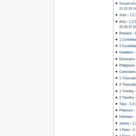
Gospel of 
21
22
23
2
John
-
1
2
Acts
-
1
2
25
26
27
2
Romans
-
1 Corinthia
2 Corinthia
Galatians
Ephesians
Philippians
Colossians
1 Thessalo
2 Thessalo
1 Timothy
2 Timothy
Titus
-
1
2
Philemon
-
Hebrews
-
James
-
1
1 Peter
-
1