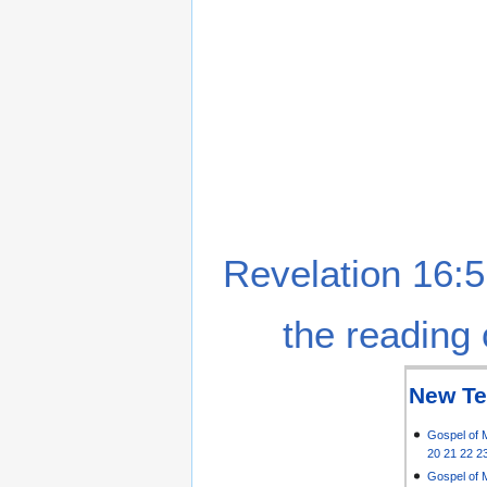
Revelation 16:5
the reading 
New Te
Gospel of 
20
21
22
2
Gospel of 