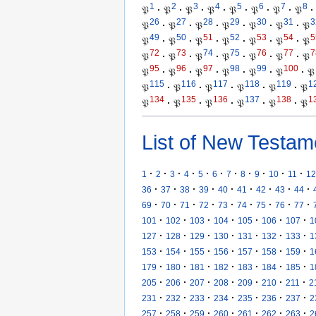
1
2
3
4
5
6
7
8
𝔓
·
𝔓
·
𝔓
·
𝔓
·
𝔓
·
𝔓
·
𝔓
·
𝔓
·
26
27
28
29
30
31
3
𝔓
·
𝔓
·
𝔓
·
𝔓
·
𝔓
·
𝔓
·
𝔓
49
50
51
52
53
54
5
𝔓
·
𝔓
·
𝔓
·
𝔓
·
𝔓
·
𝔓
·
𝔓
72
73
74
75
76
77
7
𝔓
·
𝔓
·
𝔓
·
𝔓
·
𝔓
·
𝔓
·
𝔓
95
96
97
98
99
100
𝔓
·
𝔓
·
𝔓
·
𝔓
·
𝔓
·
𝔓
·
𝔓
115
116
117
118
119
1
𝔓
·
𝔓
·
𝔓
·
𝔓
·
𝔓
·
𝔓
134
135
136
137
138
1
𝔓
·
𝔓
·
𝔓
·
𝔓
·
𝔓
·
𝔓
List of New Testam
·
·
·
·
·
·
·
·
·
·
·
1
2
3
4
5
6
7
8
9
10
11
12
·
·
·
·
·
·
·
·
·
36
37
38
39
40
41
42
43
44
·
·
·
·
·
·
·
·
·
69
70
71
72
73
74
75
76
77
·
·
·
·
·
·
·
101
102
103
104
105
106
107
1
·
·
·
·
·
·
·
127
128
129
130
131
132
133
1
·
·
·
·
·
·
·
153
154
155
156
157
158
159
1
·
·
·
·
·
·
·
179
180
181
182
183
184
185
1
·
·
·
·
·
·
·
205
206
207
208
209
210
211
2
·
·
·
·
·
·
·
231
232
233
234
235
236
237
2
·
·
·
·
·
·
·
257
258
259
260
261
262
263
2