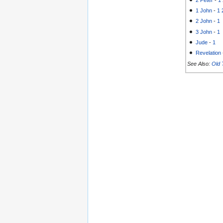
2 Peter
-
1
1 John
-
1
2 John
-
1
3 John
-
1
Jude
-
1
Revelation
See Also:
Old 