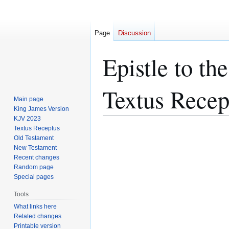
Page
Discussion
Epistle to th
Textus Recep
Main page
King James Version
KJV 2023
Textus Receptus
Jump
Jump
Old Testament
to
to
New Testament
navigation
search
Recent changes
Random page
Special pages
Tools
What links here
Related changes
Printable version