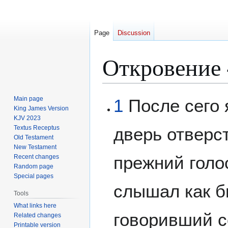
Page
Discussion
Откровение
Jump
Jump
Main page
1
После сего я
to
to
King James Version
KJV 2023
navigation
search
Textus Receptus
дверь отверст
Old Testament
New Testament
прежний голо
Recent changes
Random page
Special pages
слышал как б
Tools
What links here
говоривший с
Related changes
Printable version