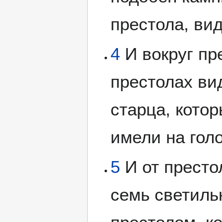
престола, ви
4
И вокруг пр
престолах ви
старца, кото
имели на гол
5
И от престо
семь светиль