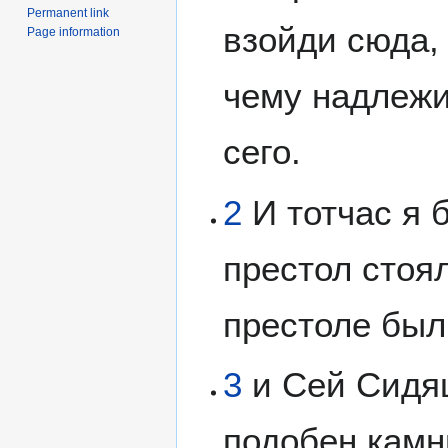
Permanent link
взойди сюда, 
Page information
чему надлежи
сего.
2
И тотчас я б
престол стоял
престоле бы
3
и Сей Сидя
подобен камню