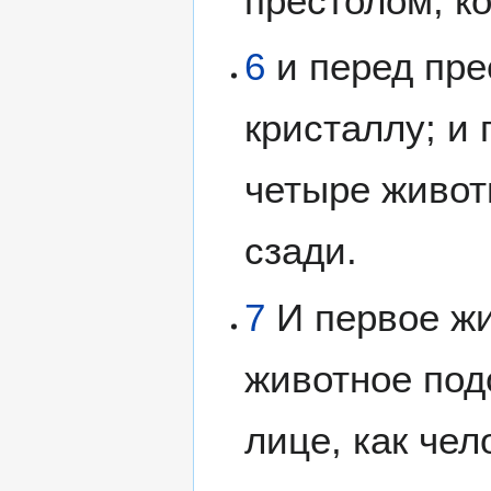
престолом, к
6
и перед пре
кристаллу; и 
четыре живот
сзади.
7
И первое жи
животное под
лице, как чел