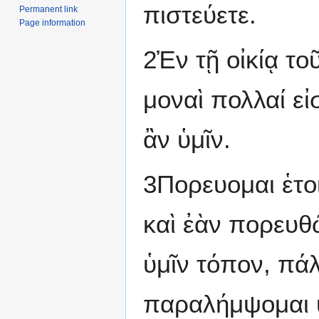
πιστεύετε.
Permanent link
Page information
2Ἐν τῇ οἰκίᾳ το
μοναὶ πολλαί εἰσ
ἂν ὑμῖν.
3Πορευομαι ἑτο
καὶ ἐὰν πορευθ
ὑμῖν τόπον, πάλ
παραλήμψομαι 