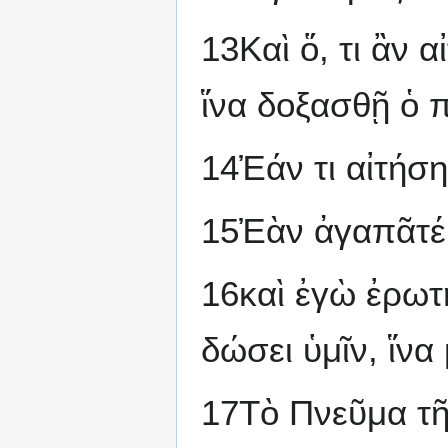
13Καὶ ὅ, τι ἂν 
ἵνα δοξασθῇ ὁ π
14Ἐάν τι αἰτήση
15Ἐὰν ἀγαπᾶτέ 
16καὶ ἐγὼ ἐρωτ
δώσει ὑμῖν, ἵνα
17Τὸ Πνεῦμα τῆ