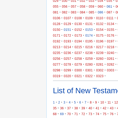
·
·
·
·
·
·
·
029
030
031
032
033
034
035
0
·
·
·
·
·
·
·
055
056
057
058
059
060
061
0
·
·
·
·
·
·
·
081
082
083
084
085
086
087
0
·
·
·
·
·
·
0106
0107
0108
0109
0110
0111
·
·
·
·
·
·
0128
0129
0130
0131
0132
0134
·
·
·
·
·
·
0150
0151
0152
0153
0154
0155
·
·
·
·
·
·
0171
0172
0173
0174
0175
0176
·
·
·
·
·
·
0192
0193
0194
0195
0196
0197
·
·
·
·
·
·
0213
0214
0215
0216
0217
0218
·
·
·
·
·
·
0235
0236
0237
0238
0239
0240
·
·
·
·
·
·
0256
0257
0258
0259
0260
0261
·
·
·
·
·
·
0277
0278
0279
0280
0281
0282
·
·
·
·
·
·
0298
0299
0300
0301
0302
0303
·
·
·
·
·
0319
0320
0321
0322
0323
List of New Testame
·
·
·
·
·
·
·
·
·
·
·
1
2
3
4
5
6
7
8
9
10
11
12
·
·
·
·
·
·
·
·
·
35
36
37
38
39
40
41
42
43
·
·
·
·
·
·
·
·
·
68
69
70
71
72
73
74
75
76