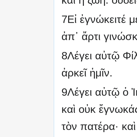
7Εἰ ἐγνώκειτέ μ
ἀπ᾽ ἄρτι γινώσκ
8Λέγει αὐτῷ Φίλ
ἀρκεῖ ἡμῖν.
9Λέγει αὐτῷ ὁ Ἰ
καὶ οὐκ ἔγνωκά
τὸν πατέρα· καὶ