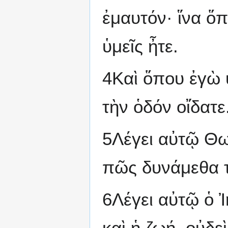
ἐμαυτόν· ἵνα ὅπ
ὑμεῖς ἦτε.
4Καὶ ὅπου ἐγὼ 
τὴν ὁδόν οἴδατε
5Λέγει αὐτῷ Θω
πῶς δυνάμεθα τ
6Λέγει αὐτῷ ὁ Ἰ
καὶ ἡ ζωή. οὐδεὶ