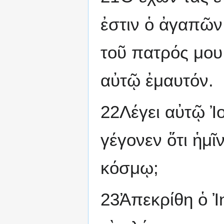
ἐστιν ὁ ἀγαπῶν
τοῦ πατρός μου
αὐτῷ ἐμαυτόν.
22Λέγει αὐτῷ Ἰο
γέγονεν ὅτι ἡμῖ
κόσμῳ;
23Ἀπεκρίθη ὁ Ἰ