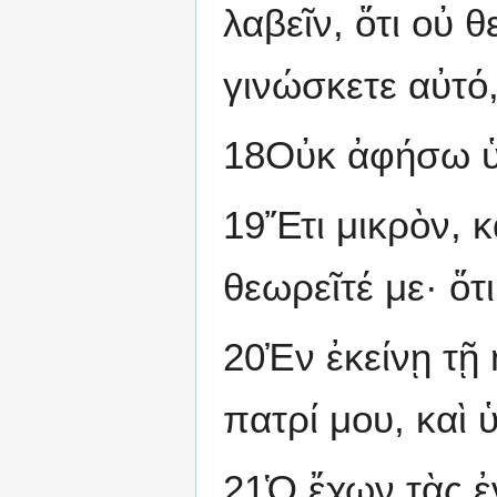
λαβεῖν, ὅτι οὐ 
γινώσκετε αὐτό, 
18Οὐκ ἀφήσω ὑ
19Ἔτι μικρὸν, κ
θεωρεῖτέ με· ὅτ
20Ἐν ἐκείνῃ τῇ 
πατρί μου, καὶ ὑ
21Ὁ ἔχων τὰς ἐν