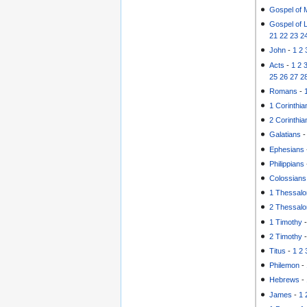
Gospel of 
Gospel of 
21
22
23
2
John
-
1
2
Acts
-
1
2
25
26
27
2
Romans
-
1 Corinthia
2 Corinthia
Galatians
Ephesians
Philippians
Colossians
1 Thessalo
2 Thessalo
1 Timothy
2 Timothy
Titus
-
1
2
Philemon
-
Hebrews
-
James
-
1