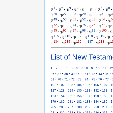
1
2
3
4
5
6
7
8
𝔓
·
𝔓
·
𝔓
·
𝔓
·
𝔓
·
𝔓
·
𝔓
·
𝔓
·
26
27
28
29
30
31
3
𝔓
·
𝔓
·
𝔓
·
𝔓
·
𝔓
·
𝔓
·
𝔓
49
50
51
52
53
54
5
𝔓
·
𝔓
·
𝔓
·
𝔓
·
𝔓
·
𝔓
·
𝔓
72
73
74
75
76
77
7
𝔓
·
𝔓
·
𝔓
·
𝔓
·
𝔓
·
𝔓
·
𝔓
95
96
97
98
99
100
𝔓
·
𝔓
·
𝔓
·
𝔓
·
𝔓
·
𝔓
·
𝔓
115
116
117
118
119
1
𝔓
·
𝔓
·
𝔓
·
𝔓
·
𝔓
·
𝔓
134
135
136
137
138
1
𝔓
·
𝔓
·
𝔓
·
𝔓
·
𝔓
·
𝔓
List of New Testam
·
·
·
·
·
·
·
·
·
·
·
1
2
3
4
5
6
7
8
9
10
11
12
·
·
·
·
·
·
·
·
·
36
37
38
39
40
41
42
43
44
·
·
·
·
·
·
·
·
·
69
70
71
72
73
74
75
76
77
·
·
·
·
·
·
·
101
102
103
104
105
106
107
1
·
·
·
·
·
·
·
127
128
129
130
131
132
133
1
·
·
·
·
·
·
·
153
154
155
156
157
158
159
1
·
·
·
·
·
·
·
179
180
181
182
183
184
185
1
·
·
·
·
·
·
·
205
206
207
208
209
210
211
2
·
·
·
·
·
·
·
231
232
233
234
235
236
237
2