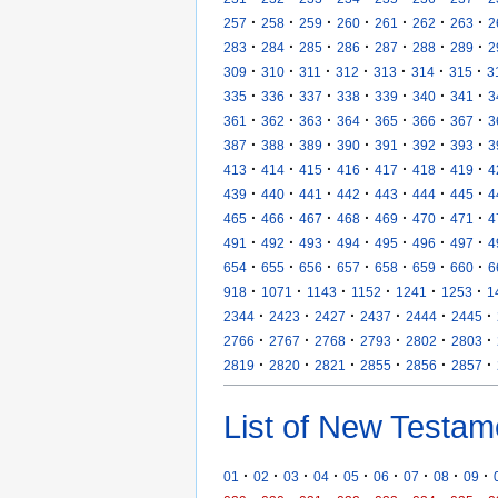
·
·
·
·
·
·
·
257
258
259
260
261
262
263
2
·
·
·
·
·
·
·
283
284
285
286
287
288
289
2
·
·
·
·
·
·
·
309
310
311
312
313
314
315
3
·
·
·
·
·
·
·
335
336
337
338
339
340
341
3
·
·
·
·
·
·
·
361
362
363
364
365
366
367
3
·
·
·
·
·
·
·
387
388
389
390
391
392
393
3
·
·
·
·
·
·
·
413
414
415
416
417
418
419
4
·
·
·
·
·
·
·
439
440
441
442
443
444
445
4
·
·
·
·
·
·
·
465
466
467
468
469
470
471
4
·
·
·
·
·
·
·
491
492
493
494
495
496
497
4
·
·
·
·
·
·
·
654
655
656
657
658
659
660
6
·
·
·
·
·
·
918
1071
1143
1152
1241
1253
1
·
·
·
·
·
·
2344
2423
2427
2437
2444
2445
·
·
·
·
·
·
2766
2767
2768
2793
2802
2803
·
·
·
·
·
·
2819
2820
2821
2855
2856
2857
List of New Testam
·
·
·
·
·
·
·
·
·
01
02
03
04
05
06
07
08
09