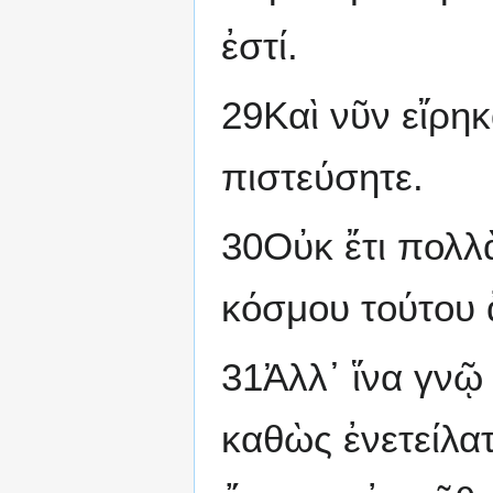
ἐστί.
29Καὶ νῦν εἴρηκ
πιστεύσητε.
30Οὐκ ἔτι πολλ
κόσμου τούτου ἄ
31Ἀλλ᾽ ἵνα γνῷ
καθὼς ἐνετείλατ