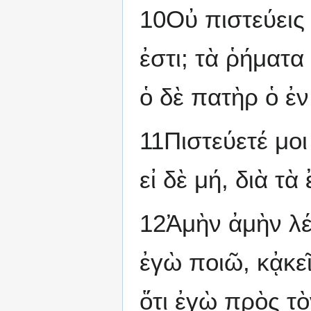
10Οὐ πιστεύεις 
ἐστι; τὰ ῥήματα
ὁ δὲ πατὴρ ὁ ἐν
11Πιστεύετέ μοι
εἰ δὲ μή, διὰ τὰ
12Ἀμὴν ἀμὴν λέγ
ἐγὼ ποιῶ, κᾀκεῖ
ὅτι ἐγὼ πρὸς τ