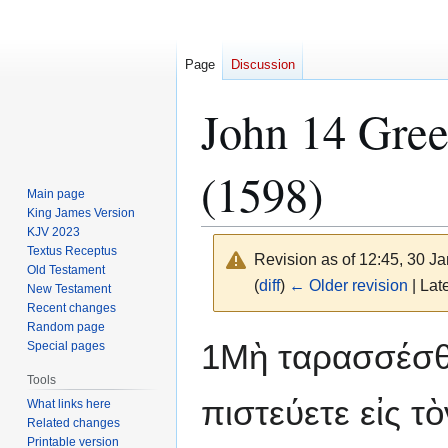
Page
Discussion
John 14 Gree
(1598)
Main page
King James Version
KJV 2023
Textus Receptus
Revision as of 12:45, 30 J
Old Testament
(
diff
)
← Older revision
| Late
New Testament
Recent changes
Random page
Jump
Jump
1Μὴ ταρασσέσθ
Special pages
to
to
Tools
navigation
search
πιστεύετε εἰς τὸ
What links here
Related changes
Printable version