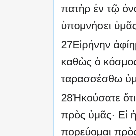
πατὴρ ἐν τῷ ὀνό
ὑπομνήσει ὑμᾶς
27Εἰρήνην ἀφίημ
καθὼς ὁ κόσμος
ταρασσέσθω ὑμῶ
28Ἠκούσατε ὅτι
πρὸς ὑμᾶς· Εἰ ἠ
πορεύομαι πρὸς