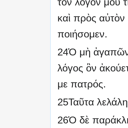
τὸν λόγον μου τ
καὶ πρὸς αὐτὸν
ποιήσομεν.
24Ὁ μὴ ἀγαπῶν μ
λόγος ὃν ἀκούετ
με πατρός.
25Ταῦτα λελάλη
26Ὁ δὲ παράκλη