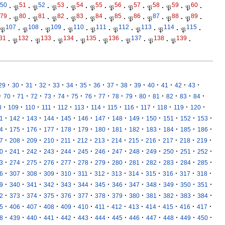
50
51
52
53
54
55
56
57
58
59
60
·
𝔓
·
𝔓
·
𝔓
·
𝔓
·
𝔓
·
𝔓
·
𝔓
·
𝔓
·
𝔓
·
𝔓
·
79
80
81
82
83
84
85
86
87
88
89
·
𝔓
·
𝔓
·
𝔓
·
𝔓
·
𝔓
·
𝔓
·
𝔓
·
𝔓
·
𝔓
·
𝔓
·
107
108
109
110
111
112
113
114
115
𝔓
·
𝔓
·
𝔓
·
𝔓
·
𝔓
·
𝔓
·
𝔓
·
𝔓
·
𝔓
·
31
132
133
134
135
136
137
138
139
·
𝔓
·
𝔓
·
𝔓
·
𝔓
·
𝔓
·
𝔓
·
𝔓
·
𝔓
·
·
·
·
·
·
·
·
·
·
·
·
·
·
·
·
29
30
31
32
33
34
35
36
37
38
39
40
41
42
43
·
·
·
·
·
·
·
·
·
·
·
·
·
·
·
·
70
71
72
73
74
75
76
77
78
79
80
81
82
83
84
·
·
·
·
·
·
·
·
·
·
·
·
·
8
109
110
111
112
113
114
115
116
117
118
119
120
·
·
·
·
·
·
·
·
·
·
·
·
·
1
142
143
144
145
146
147
148
149
150
151
152
153
·
·
·
·
·
·
·
·
·
·
·
·
·
4
175
176
177
178
179
180
181
182
183
184
185
186
·
·
·
·
·
·
·
·
·
·
·
·
·
7
208
209
210
211
212
213
214
215
216
217
218
219
·
·
·
·
·
·
·
·
·
·
·
·
·
0
241
242
243
244
245
246
247
248
249
250
251
252
·
·
·
·
·
·
·
·
·
·
·
·
·
3
274
275
276
277
278
279
280
281
282
283
284
285
·
·
·
·
·
·
·
·
·
·
·
·
·
6
307
308
309
310
311
312
313
314
315
316
317
318
·
·
·
·
·
·
·
·
·
·
·
·
·
9
340
341
342
343
344
345
346
347
348
349
350
351
·
·
·
·
·
·
·
·
·
·
·
·
·
2
373
374
375
376
377
378
379
380
381
382
383
384
·
·
·
·
·
·
·
·
·
·
·
·
·
5
406
407
408
409
410
411
412
413
414
415
416
417
·
·
·
·
·
·
·
·
·
·
·
·
·
8
439
440
441
442
443
444
445
446
447
448
449
450