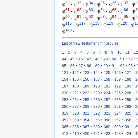
32
33
34
35
36
37
3
𝔓
·
𝔓
·
𝔓
·
𝔓
·
𝔓
·
𝔓
·
𝔓
61
62
63
64
65
66
6
𝔓
·
𝔓
·
𝔓
·
𝔓
·
𝔓
·
𝔓
·
𝔓
90
91
92
93
94
95
9
𝔓
·
𝔓
·
𝔓
·
𝔓
·
𝔓
·
𝔓
·
𝔓
116
117
118
119
120
1
𝔓
·
𝔓
·
𝔓
·
𝔓
·
𝔓
·
𝔓
140
𝔓
·
List of New Testament minuscules
·
·
·
·
·
·
·
·
·
·
·
1
2
3
4
5
6
7
8
9
10
11
12
·
·
·
·
·
·
·
·
·
44
45
46
47
48
49
50
51
52
·
·
·
·
·
·
·
·
·
85
86
87
88
89
90
91
92
93
·
·
·
·
·
·
·
121
122
123
124
125
126
127
1
·
·
·
·
·
·
·
154
155
156
157
158
159
160
1
·
·
·
·
·
·
·
187
188
189
190
191
192
193
1
·
·
·
·
·
·
·
220
221
222
223
224
225
226
2
·
·
·
·
·
·
·
253
254
255
256
257
258
259
2
·
·
·
·
·
·
·
286
287
288
289
290
291
292
2
·
·
·
·
·
·
·
319
320
321
322
323
324
325
3
·
·
·
·
·
·
·
352
353
354
355
356
357
358
3
·
·
·
·
·
·
·
385
386
387
388
389
390
391
3
·
·
·
·
·
·
·
418
419
420
421
422
423
424
4