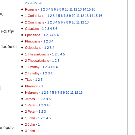
25
26
27
28
Romans
-
1
2
3
4
5
6
7
8
9
10
11
12
13
14
15
16
ι;
1 Corinthians
-
1
2
3
4
5
6
7
8
9
10
11
12
13
14
15
16
2 Corinthians
-
1
2
3
4
5
6
7
8
9
10
11
12
13
Galatians
-
1
2
3
4
5
6
 καὶ τὴν
Ephesians
-
1
2
3
4
5
6
Philippians
-
1
2
3
4
 Ἰουδαῖοί
Colossians
-
1
2
3
4
1 Thessalonians
-
1
2
3
4
5
2 Thessalonians
-
1
2
3
1 Timothy
-
1
2
3
4
5
6
2 Timothy
-
1
2
3
4
Titus
-
1
2
3
Philemon
-
1
ἱ
Hebrews
-
1
2
3
4
5
6
7
8
9
10
11
12
13
James
-
1
2
3
4
5
1 Peter
-
1
2
3
4
5
2 Peter
-
1
2
3
1 John
-
1
2
3
4
5
2 John
-
1
οι ὑμῶν
3 John
-
1