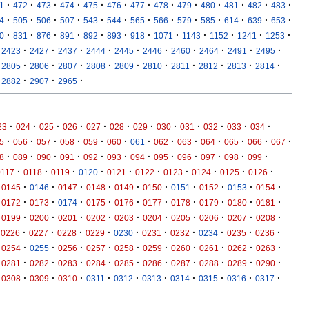
·
·
·
·
·
·
·
·
·
·
·
·
·
1
472
473
474
475
476
477
478
479
480
481
482
483
·
·
·
·
·
·
·
·
·
·
·
·
·
4
505
506
507
543
544
565
566
579
585
614
639
653
·
·
·
·
·
·
·
·
·
·
·
·
0
831
876
891
892
893
918
1071
1143
1152
1241
1253
·
·
·
·
·
·
·
·
·
·
2423
2427
2437
2444
2445
2446
2460
2464
2491
2495
·
·
·
·
·
·
·
·
·
·
2805
2806
2807
2808
2809
2810
2811
2812
2813
2814
·
·
·
2882
2907
2965
·
·
·
·
·
·
·
·
·
·
·
·
23
024
025
026
027
028
029
030
031
032
033
034
·
·
·
·
·
·
·
·
·
·
·
·
·
5
056
057
058
059
060
061
062
063
064
065
066
067
·
·
·
·
·
·
·
·
·
·
·
·
8
089
090
091
092
093
094
095
096
097
098
099
·
·
·
·
·
·
·
·
·
·
0117
0118
0119
0120
0121
0122
0123
0124
0125
0126
·
·
·
·
·
·
·
·
·
·
0145
0146
0147
0148
0149
0150
0151
0152
0153
0154
·
·
·
·
·
·
·
·
·
·
0172
0173
0174
0175
0176
0177
0178
0179
0180
0181
·
·
·
·
·
·
·
·
·
·
0199
0200
0201
0202
0203
0204
0205
0206
0207
0208
·
·
·
·
·
·
·
·
·
·
0226
0227
0228
0229
0230
0231
0232
0234
0235
0236
·
·
·
·
·
·
·
·
·
·
0254
0255
0256
0257
0258
0259
0260
0261
0262
0263
·
·
·
·
·
·
·
·
·
·
0281
0282
0283
0284
0285
0286
0287
0288
0289
0290
·
·
·
·
·
·
·
·
·
·
0308
0309
0310
0311
0312
0313
0314
0315
0316
0317