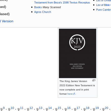
List of Omit
Testament from Beza's 1598 Textus Receptus
List of Bibl
sed)
Books
Many Scanned
Pure Cambri
Agros Church
Based)
d Version
The King James Version
2023 Edition New Testament is
now complete and in print
format
here
.
9
10
11
12
13
14
15
16
17
18
19
20
𝔓
·
𝔓
·
𝔓
·
𝔓
·
𝔓
·
𝔓
·
𝔓
·
𝔓
·
𝔓
·
𝔓
·
𝔓
·
𝔓
·