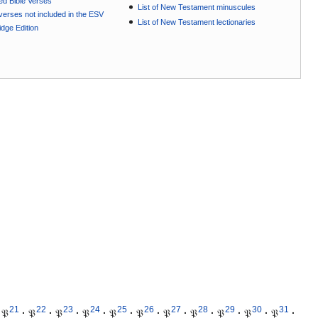
ted Bible Verses
List of New Testament minuscules
e verses not included in the ESV
List of New Testament lectionaries
dge Edition
21
22
23
24
25
26
27
28
29
30
31
𝔓
·
𝔓
·
𝔓
·
𝔓
·
𝔓
·
𝔓
·
𝔓
·
𝔓
·
𝔓
·
𝔓
·
𝔓
·