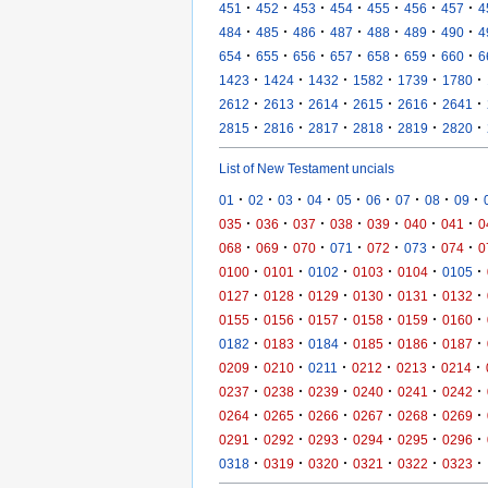
·
·
·
·
·
·
·
451
452
453
454
455
456
457
4
·
·
·
·
·
·
·
484
485
486
487
488
489
490
4
·
·
·
·
·
·
·
654
655
656
657
658
659
660
6
·
·
·
·
·
·
1423
1424
1432
1582
1739
1780
·
·
·
·
·
·
2612
2613
2614
2615
2616
2641
·
·
·
·
·
·
2815
2816
2817
2818
2819
2820
List of New Testament uncials
·
·
·
·
·
·
·
·
·
01
02
03
04
05
06
07
08
09
·
·
·
·
·
·
·
035
036
037
038
039
040
041
0
·
·
·
·
·
·
·
068
069
070
071
072
073
074
0
·
·
·
·
·
·
0100
0101
0102
0103
0104
0105
·
·
·
·
·
·
0127
0128
0129
0130
0131
0132
·
·
·
·
·
·
0155
0156
0157
0158
0159
0160
·
·
·
·
·
·
0182
0183
0184
0185
0186
0187
·
·
·
·
·
·
0209
0210
0211
0212
0213
0214
·
·
·
·
·
·
0237
0238
0239
0240
0241
0242
·
·
·
·
·
·
0264
0265
0266
0267
0268
0269
·
·
·
·
·
·
0291
0292
0293
0294
0295
0296
·
·
·
·
·
·
0318
0319
0320
0321
0322
0323