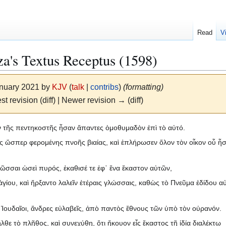
Read
V
a's Textus Receptus (1598)
anuary 2021 by
KJV
(
talk
|
contribs
)
(formatting)
st revision (diff) | Newer revision → (diff)
 τῆς πεντηκοστῆς ἦσαν ἅπαντες ὁμοθυμαδὸν ἐπὶ τὸ αὐτό.
ς ὥσπερ φερομένης πνοῆς βιαίας, καὶ ἐπλήρωσεν ὅλον τὸν οἶκον οὗ ἦ
λῶσσαι ὡσεὶ πυρός, ἐκαθισέ τε ἐφ᾽ ἕνα ἕκαστον αὐτῶν,
ίου, καὶ ἤρξαντο λαλεῖν ἑτέραις γλώσσαις, καθὼς τὸ Πνεῦμα ἐδίδου αὐ
Ἰουδαῖοι, ἄνδρες εὐλαβεῖς, ἀπὸ παντὸς ἔθνους τῶν ὑπὸ τὸν οὐρανόν.
θε τὸ πλῆθος, καὶ συνεχύθη, ὅτι ἤκουον εἷς ἕκαστος τῇ ἰδίᾳ διαλέκτῳ