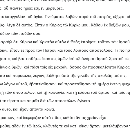
, οὗ πάντες ἡμεῖς ἐσμὲν μάρτυρες.
τε ἐπαγγελίαν τοῦ ἁγίου Πνεύματος λαβὼν παρὰ τοῦ πατρὸς, ἐξέχεε τοῦτ
ς· λέγει δὲ αὐτὸς, Εἶπεν ὁ Κύριος τῷ Κυρίῳ μου, Κάθου ἐκ δεξιῶν μου,
όδιον τῶν ποδῶν σου.
ραὴλ ὅτι Κύριον καὶ Χριστὸν αὐτὸν ὁ Θεὸς ἐποίησε, τοῦτον τὸν Ἰησοῦ
ίαν, εἶπόν τε πρὸς τὸν Πέτρον καὶ τοὺς λοιποὺς ἀποστόλους, Τί ποιή
ατε, καὶ βαπτισθήτω ἕκαστος ὑμῶν ἐπὶ τῷ ὀνόματι Ἰησοῦ Χριστοῦ εἰς
 τέκνοις ὑμῶν, καὶ πᾶσι τοῖς εἰς μακράν, ὅσους ἂν προσκαλέσηται Κύριο
ατο καὶ παρεκάλει, λέγων, Σώθητε ἀπὸ τῆς γενεᾶς τῆς σκολιᾶς ταύτης.
 λόγον αὐτοῦ, ἐβαπτίσθησαν· καὶ προσετέθησαν τῇ ἡμέρᾳ ἐκείνῃ ψυχαὶ 
τῶν ἀποστόλων, καὶ τῇ κοινωνίᾳ, καὶ τῇ κλάσει τοῦ ἄρτου, καὶ ταῖς π
τε τέρατα καὶ σημεῖα διὰ τῶν ἀποστόλων ἐγίνετο.
 αὐτὸ, καὶ εἶχον ἅπαντα κοινά,
ασκον, καὶ διεμέριζον αὐτὰ πᾶσι, καθότι ἄν τις χρείαν εἶχε.
θυμαδὸν ἐν τῷ ἱερῷ, κλῶντές τε καὶ κατ᾽ οἶκον ἄρτον, μετελάμβανον τ