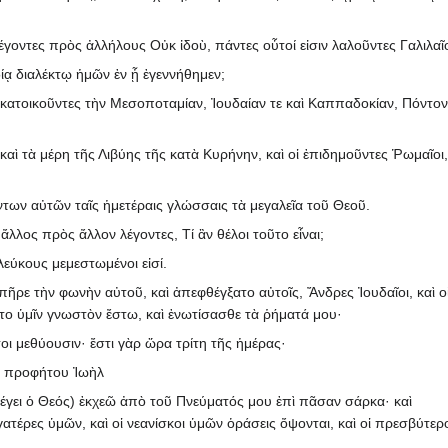
έγοντες πρὸς ἀλλήλους Οὐκ ἰδοὺ, πάντες οὗτοί εἰσιν λαλοῦντες Γαλιλαῖο
ίᾳ διαλέκτῳ ἡμῶν ἐν ᾗ ἐγεννήθημεν;
οἱ κατοικοῦντες τὴν Μεσοποταμίαν, Ἰουδαίαν τε καὶ Καππαδοκίαν, Πόντον
καὶ τὰ μέρη τῆς Λιβύης τῆς κατὰ Κυρήνην, καὶ οἱ ἐπιδημοῦντες Ῥωμαῖοι,
των αὐτῶν ταῖς ἡμετέραις γλώσσαις τὰ μεγαλεῖα τοῦ Θεοῦ.
λλος πρὸς ἄλλον λέγοντες, Τί ἂν θέλοι τοῦτο εἶναι;
λεύκους μεμεστωμένοι εἰσί.
ἐπῆρε τὴν φωνὴν αὐτοῦ, καὶ ἀπεφθέγξατο αὐτοῖς, Ἄνδρες Ἰουδαῖοι, καὶ ο
το ὑμῖν γνωστὸν ἔστω, καὶ ἐνωτίσασθε τὰ ῥήματά μου·
ι μεθύουσιν· ἔστι γὰρ ὥρα τρίτη τῆς ἡμέρας·
οῦ προφήτου Ἰωὴλ
 (λέγει ὁ Θεός) ἐκχεῶ ἀπὸ τοῦ Πνεύματός μου ἐπὶ πᾶσαν σάρκα· καὶ
γατέρες ὑμῶν, καὶ οἱ νεανίσκοι ὑμῶν ὁράσεις ὄψονται, καὶ οἱ πρεσβύτερ