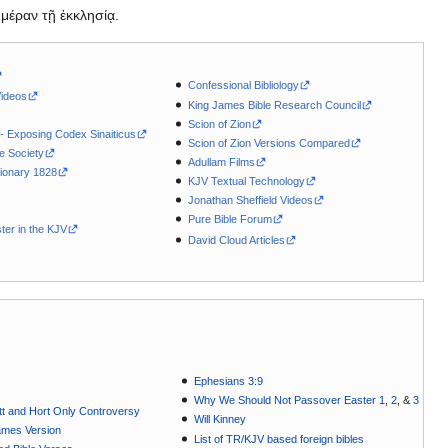
μέραν τῇ ἐκκλησίᾳ.
Confessional Bibliology
Videos
King James Bible Research Council
Scion of Zion
 - Exposing Codex Sinaiticus
Scion of Zion Versions Compared
le Society
Adullam Films
ionary 1828
KJV Textual Technology
Jonathan Sheffield Videos
Pure Bible Forum
ter in the KJV
David Cloud Articles
Ephesians 3:9
Why We Should Not Passover Easter 1
,
2
, &
3
t and Hort Only Controversy
Will Kinney
ames Version
List of TR/KJV based foreign bibles