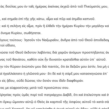
τὰς δούλας μου ἐν ταῖς ἡμέραις ἐκείναις ἐκχεῶ ἀπὸ τοῦ Πνεύματός μου, 
αὶ σημεῖα ἐπὶ τῆς γῆς κάτω, αἷμα καὶ πῦρ καὶ ἀτμίδα καπνοῦ.
καὶ ἡ σελήνη εἰς αἷμα, πρὶν ἢ ἐλθεῖν τὴν ἡμέραν Κυρίου τὴν μεγάλην κα
ὸ ὄνομα Κυρίου, σωθήσεται.
γους τούτους· Ἰησοῦν τὸν Ναζωραῖον, ἄνδρα ἀπὸ τοῦ Θεοῦ ἀποδεδειγμέν
οὶ οἴδατε,
νώσει τοῦ Θεοῦ ἔκδοτον λαβόντες διὰ χειρῶν ἀνόμων προσπήξαντες ἀνε
ας τοῦ θανάτου, καθότι οὐκ ἦν δυνατὸν κρατεῖσθαι αὐτὸν ὑπ᾽ αὐτοῦ.
ν τὸν Κύριον ἐνώπιόν μου διὰ παντός, ὅτι ἐκ δεξιῶν μου ἐστὶν, ἵνα μὴ
ὶ ἠγαλλιάσατο ἡ γλῶσσά μου· ἔτι δὲ καὶ ἡ σάρξ μου κατασκηνώσει ἐπ᾽ 
 εἰς ᾅδου, οὐδὲ δώσεις τὸν ὅσιόν σου ἰδεῖν διαφθοράν.
εις με εὐφροσύνης μετὰ τοῦ προσώπου σου.
ῥησίας πρὸς ὑμᾶς περὶ τοῦ πατριάρχου Δαβίδ, ὅτι καὶ ἐτελεύτησε καὶ ἐτ
τι ὅρκῳ ὤμοσεν αὐτῷ ὁ Θεὸς ἐκ καρποῦ τῆς ὀσφύος αὐτοῦ τὸ κατὰ σάρκ
ς τοῦ Χριστοῦ, ὅτι οὔ κατελείφθη ἡ ψυχὴ αὐτοῦ εἰς ᾅδου, οὔδὲ ἡ σὰρξ