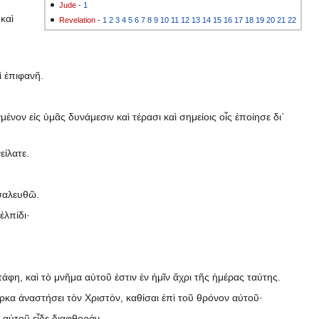
Jude
-
1
καὶ
Revelation
-
1
2
3
4
5
6
7
8
9
10
11
12
13
14
15
16
17
18
19
20
21
22
ὶ ἐπιφανῆ.
ον εἰς ὑμᾶς δυνάμεσιν καὶ τέρασι καὶ σημείοις οἷς ἐποίησε δι᾽
ίλατε.
 σαλευθῶ.
ἐλπίδι·
άφη, καὶ τὸ μνῆμα αὐτοῦ ἐστιν ἐν ἡμῖν ἄχρι τῆς ἡμέρας ταύτης.
α ἀναστήσει τὸν Χριστὸν, καθίσαι ἐπὶ τοῦ θρόνον αὐτοῦ·
 αὐτοῦ εἶδε διαφθοράν.