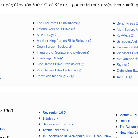
ιν πρὸς ὅλον τὸν λαόν. Ὁ δὲ Κύριος προσετίθει τοὺς σωζομένους καθ᾽ ἡ
The Old Paths Publications
Berith Press
Textus Receptus Bibles
Nick Sayers 
KJV Today
KJV-Asia
Another King James Bible Believer
Sinaiticus.Net
Dean Burgon Society
Trinitarian Bib
Treasury of Scripture Knowledge
Websters Dict
The Kings Bible
AV Defense
King James Bible Translators
Stylos
King James Bible Dictionary
Defending Eas
Peter Van Kleeck
YT
AV 1611
V 1900
Revelation 16:5
Matthew 1:1
1 John 5:7
Unicorn
Desiderius Erasmus
The Westcot
tus
Textus Receptus
New King J
191 Variations in Scrivener’s 1881 Greek New
sed)