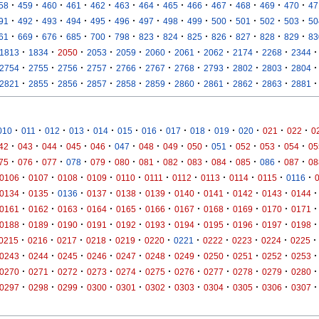
·
·
·
·
·
·
·
·
·
·
·
·
·
58
459
460
461
462
463
464
465
466
467
468
469
470
47
·
·
·
·
·
·
·
·
·
·
·
·
·
91
492
493
494
495
496
497
498
499
500
501
502
503
50
·
·
·
·
·
·
·
·
·
·
·
·
·
61
669
676
685
700
798
823
824
825
826
827
828
829
83
·
·
·
·
·
·
·
·
·
·
·
1813
1834
2050
2053
2059
2060
2061
2062
2174
2268
2344
·
·
·
·
·
·
·
·
·
·
·
2754
2755
2756
2757
2766
2767
2768
2793
2802
2803
2804
·
·
·
·
·
·
·
·
·
·
·
2821
2855
2856
2857
2858
2859
2860
2861
2862
2863
2881
·
·
·
·
·
·
·
·
·
·
·
·
·
010
011
012
013
014
015
016
017
018
019
020
021
022
0
·
·
·
·
·
·
·
·
·
·
·
·
·
42
043
044
045
046
047
048
049
050
051
052
053
054
05
·
·
·
·
·
·
·
·
·
·
·
·
·
75
076
077
078
079
080
081
082
083
084
085
086
087
08
·
·
·
·
·
·
·
·
·
·
·
0106
0107
0108
0109
0110
0111
0112
0113
0114
0115
0116
·
·
·
·
·
·
·
·
·
·
·
0134
0135
0136
0137
0138
0139
0140
0141
0142
0143
0144
·
·
·
·
·
·
·
·
·
·
·
0161
0162
0163
0164
0165
0166
0167
0168
0169
0170
0171
·
·
·
·
·
·
·
·
·
·
·
0188
0189
0190
0191
0192
0193
0194
0195
0196
0197
0198
·
·
·
·
·
·
·
·
·
·
·
0215
0216
0217
0218
0219
0220
0221
0222
0223
0224
0225
·
·
·
·
·
·
·
·
·
·
·
0243
0244
0245
0246
0247
0248
0249
0250
0251
0252
0253
·
·
·
·
·
·
·
·
·
·
·
0270
0271
0272
0273
0274
0275
0276
0277
0278
0279
0280
·
·
·
·
·
·
·
·
·
·
·
0297
0298
0299
0300
0301
0302
0303
0304
0305
0306
0307