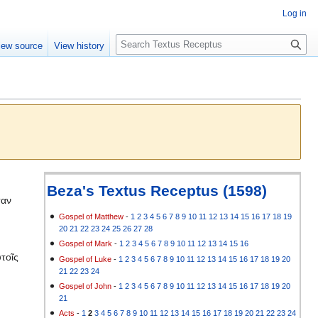
Log in
S
iew source
View history
e
a
r
c
h
Beza's Textus Receptus (1598)
σαν
Gospel of Matthew
-
1
2
3
4
5
6
7
8
9
10
11
12
13
14
15
16
17
18
19
20
21
22
23
24
25
26
27
28
Gospel of Mark
-
1
2
3
4
5
6
7
8
9
10
11
12
13
14
15
16
τοῖς
Gospel of Luke
-
1
2
3
4
5
6
7
8
9
10
11
12
13
14
15
16
17
18
19
20
21
22
23
24
Gospel of John
-
1
2
3
4
5
6
7
8
9
10
11
12
13
14
15
16
17
18
19
20
21
Acts
-
1
2
3
4
5
6
7
8
9
10
11
12
13
14
15
16
17
18
19
20
21
22
23
24