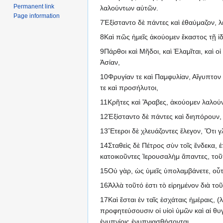
Permanent link
λαλούντων αὐτῶν.
Page information
7Ἐξίσταντο δὲ πάντες καὶ ἐθαύμαζον, λ
8Καὶ πῶς ἡμεῖς ἀκούομεν ἕκαστος τῇ ἰδ
9Πάρθοι καὶ Μῆδοι, καὶ Ἐλαμῖται, καὶ 
Ἀσίαν,
10Φρυγίαν τε καὶ Παμφυλίαν, Αἴγυπτον 
τε καὶ προσήλυτοι,
11Κρῆτες καὶ Ἄραβες, ἀκούομεν λαλούν
12Ἐξίσταντο δὲ πάντες καὶ διηπόρουν, ἄ
13Ἕτεροι δὲ χλευάζοντες ἔλεγον, Ὅτι γ
14Σταθεὶς δὲ Πέτρος σὺν τοῖς ἕνδεκα, 
κατοικοῦντες Ἱερουσαλὴμ ἅπαντες, τοῦ
15Οὐ γὰρ, ὡς ὑμεῖς ὑπολαμβάνετε, οὗτο
16Ἀλλὰ τοῦτό ἐστι τὸ εἰρημένον διὰ τ
17Καὶ ἔσται ἐν ταῖς ἐσχάταις ἡμέραις,
προφητεύσουσιν οἱ υἱοὶ ὑμῶν καὶ αἱ θυ
ἐνυπνίοις ἐνυπνιασθήσονται.