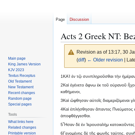
Page
Discussion
Acts 2 Greek NT: Bez
Revision as of 13:17, 30 J
Main page
(
diff
)
← Older revision
| Late
King James Version
KJV 2023
Jump
Jump
Textus Receptus
1ΚΑῚ ἐν τῷ συνπληροῦσθαι τὴν ἡμέραν
Old Testament
to
to
2Καὶ ἐγένετο ἄφνω ἐκ τοῦ οὐρανοῦ ἦχο
New Testament
navigation
search
καθήμενοι,
Recent changes
Random page
3Καὶ ὤφθησαν αὐτοῖς διαμεριζόμεναι γ
Special pages
4Καὶ ἐπλήσθησαν ἅπαντες Πνεύματος ἁγ
Tools
ἀποφθέγγεσθαι.
What links here
5Ἦσαν δὲ ἐν Ἱερουσαλὴμ κατοικοῦντες 
Related changes
6Γενομένης δὲ τῆς φωνῆς ταύτης, συνῆλ
Printable version