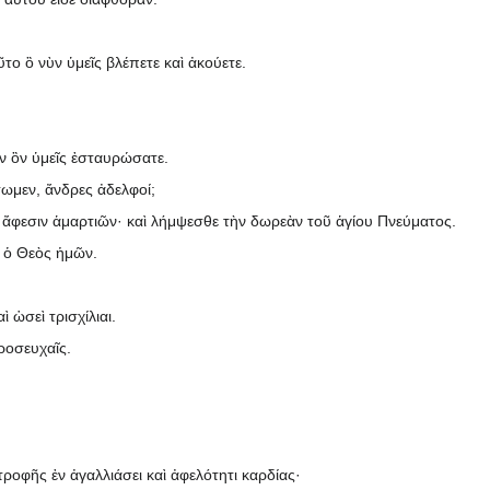
ο ὃ νὺν ὑμεῖς βλέπετε καὶ ἀκούετε.
ν ὃν ὑμεῖς ἐσταυρώσατε.
σωμεν, ἄνδρες ἀδελφοί;
 ἄφεσιν ἁμαρτιῶν· καὶ λήμψεσθε τὴν δωρεὰν τοῦ ἁγίου Πνεύματος.
ς ὁ Θεὸς ἡμῶν.
ὡσεὶ τρισχίλιαι.
ροσευχαῖς.
ροφῆς ἐν ἀγαλλιάσει καὶ ἀφελότητι καρδίας·