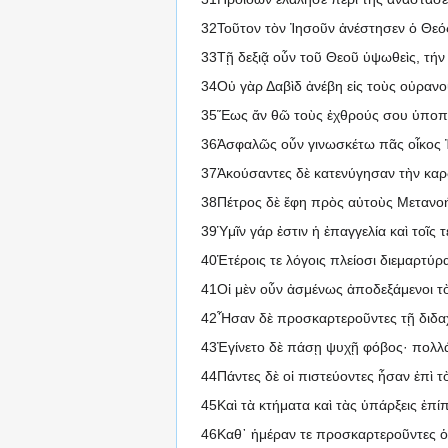
32Τοῦτον τὸν Ἰησοῦν ἀνέστησεν ὁ Θεός
33Τῇ δεξιᾷ οὖν τοῦ Θεοῦ ὑψωθεὶς, τήν 
34Οὐ γὰρ Δαβὶδ ἀνέβη εἰς τοὺς οὐρανού
35Ἕως ἄν θῶ τοὺς ἐχθρούς σου ὑποπ
36Ἀσφαλῶς οὖν γινωσκέτω πᾶς οἶκος Ἰσ
37Ἀκούσαντες δὲ κατενύγησαν τὴν καρδ
38Πέτρος δὲ ἔφη πρὸς αὐτοὺς Μετανοήσ
39Ὑμῖν γάρ ἐστιν ἡ ἐπαγγελία καὶ τοῖς
40Ἑτέροις τε λόγοις πλείοσι διεμαρτύρ
41Οἱ μὲν οὖν ἀσμένως ἀποδεξάμενοι τὸν
42Ἦσαν δὲ προσκαρτεροῦντες τῇ διδαχῇ 
43Ἐγίνετο δὲ πάσῃ ψυχῇ φόβος· πολλά 
44Πάντες δὲ οἱ πιστεύοντες ἦσαν ἐπὶ τὸ
45Καὶ τὰ κτήματα καὶ τὰς ὑπάρξεις ἐπίπρ
46Καθ᾽ ἡμέραν τε προσκαρτεροῦντες ὁμο