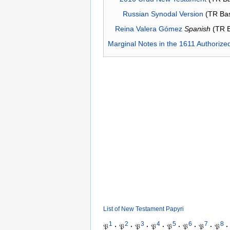
Russian Synodal Version
(TR Ba
Reina Valera Gómez
Spanish
(TR 
Marginal Notes in the 1611 Authorize
List of New Testament Papyri
1
2
3
4
5
6
7
8
𝔓
·
𝔓
·
𝔓
·
𝔓
·
𝔓
·
𝔓
·
𝔓
·
𝔓
·