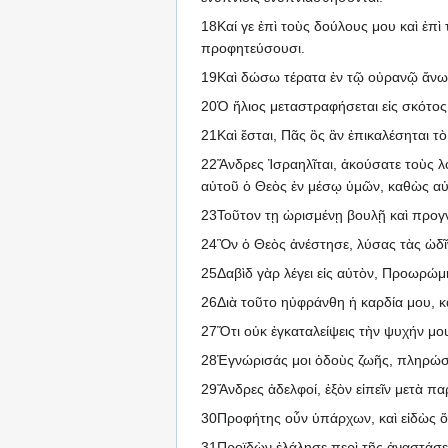
18Καί γε ἐπὶ τοὺς δούλους μου καὶ ἐπὶ 
προφητεύσουσι.
19Καὶ δώσω τέρατα ἐν τῷ οὐρανῷ ἄνω, κ
20Ὁ ἥλιος μεταστραφήσεται εἰς σκότος: 
21Καὶ ἔσται, Πᾶς ὃς ἂν ἐπικαλέσηται τ
22Ἄνδρες Ἰσραηλῖται, ἀκούσατε τοὺς λό
αὐτοῦ ὁ Θεὸς ἐν μέσῳ ὑμῶν, καθὼς αὐτ
23Τοῦτον τῃ ὡρισμένῃ βουλῇ καὶ προγ
24Ὃν ὁ Θεὸς ἀνέστησε, λύσας τὰς ὠδῖν
25Δαβὶδ γὰρ λέγει εἰς αὐτὸν, Προωρώμη
26Διὰ τοῦτο ηὐφράνθη ἡ καρδία μου, κα
27Ὅτι οὐκ ἐγκαταλείψεις τὴν ψυχήν μου
28Ἐγνώρισάς μοι ὁδοὺς ζωῆς, πληρώσ
29Ἄνδρες ἀδελφοί, ἐξὸν εἰπεῖν μετὰ παῤ
30Προφήτης οὖν ὑπάρχων, καὶ εἰδὼς ὅ
31Προϊδὼν ἐλάλησε περὶ τῆς ἀναστάσεω