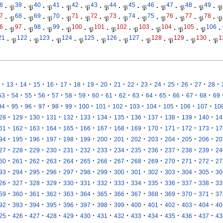
8
39
40
41
42
43
44
45
46
47
48
49
·
𝔓
·
𝔓
·
𝔓
·
𝔓
·
𝔓
·
𝔓
·
𝔓
·
𝔓
·
𝔓
·
𝔓
·
𝔓
·
𝔓
7
68
69
70
71
72
73
74
75
76
77
78
·
𝔓
·
𝔓
·
𝔓
·
𝔓
·
𝔓
·
𝔓
·
𝔓
·
𝔓
·
𝔓
·
𝔓
·
𝔓
·
𝔓
6
97
98
99
100
101
102
103
104
105
106
·
𝔓
·
𝔓
·
𝔓
·
𝔓
·
𝔓
·
𝔓
·
𝔓
·
𝔓
·
𝔓
·
𝔓
·
21
122
123
124
125
126
127
128
129
130
1
·
𝔓
·
𝔓
·
𝔓
·
𝔓
·
𝔓
·
𝔓
·
𝔓
·
𝔓
·
𝔓
·
𝔓
·
·
·
·
·
·
·
·
·
·
·
·
·
·
·
·
·
13
14
15
16
17
18
19
20
21
22
23
24
25
26
27
28
·
·
·
·
·
·
·
·
·
·
·
·
·
·
·
·
53
54
55
56
57
58
59
60
61
62
63
64
65
66
67
68
69
·
·
·
·
·
·
·
·
·
·
·
·
·
·
94
95
96
97
98
99
100
101
102
103
104
105
106
107
10
·
·
·
·
·
·
·
·
·
·
·
·
·
28
129
130
131
132
133
134
135
136
137
138
139
140
14
·
·
·
·
·
·
·
·
·
·
·
·
·
61
162
163
164
165
166
167
168
169
170
171
172
173
17
·
·
·
·
·
·
·
·
·
·
·
·
·
94
195
196
197
198
199
200
201
202
203
204
205
206
20
·
·
·
·
·
·
·
·
·
·
·
·
·
27
228
229
230
231
232
233
234
235
236
237
238
239
24
·
·
·
·
·
·
·
·
·
·
·
·
·
60
261
262
263
264
265
266
267
268
269
270
271
272
27
·
·
·
·
·
·
·
·
·
·
·
·
·
93
294
295
296
297
298
299
300
301
302
303
304
305
30
·
·
·
·
·
·
·
·
·
·
·
·
·
26
327
328
329
330
331
332
333
334
335
336
337
338
33
·
·
·
·
·
·
·
·
·
·
·
·
·
59
360
361
362
363
364
365
366
367
368
369
370
371
37
·
·
·
·
·
·
·
·
·
·
·
·
·
92
393
394
395
396
397
398
399
400
401
402
403
404
40
·
·
·
·
·
·
·
·
·
·
·
·
·
25
426
427
428
429
430
431
432
433
434
435
436
437
43